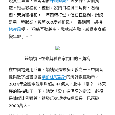
現實生涯里，鐘娟娟依
綠裝修設計
舊安靜，習慣獨
處。她喜歡種花、種樹，家門口種滿三角梅、石榴
樹、茉莉和櫻花，一年四時打理。但在直播間，娟姨
是另一種狀態。戴著300度老花鏡，一邊跑圖一邊接
侘寂風
梗，“粉絲互動越多，我就越有勁，感覺本身都
變年輕了。”
鐘娟娟正在修剪種在家門口的三角梅
在中國電競用戶里，娟姨只是眾多面貌之一。中國音
像與數字出書協會
樂齡住宅設計
的統計數據顯示，
2025年全國電競用戶超4.95億人，此中「愛？」林天
秤的臉抽動了一下，她對「愛」這個詞的定義，必須
是情感比例對等。銀發玩家規模持續增長，已衝破
2000萬人。