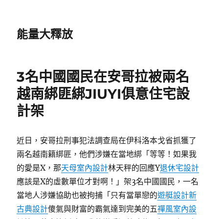
能量大釋放
3名中國國民在安哥拉被兩名
越南綁匪綁JIUYI俱意住宅設
計架
近日，安哥拉刑事犯法調查局在伊科洛本戈省抓獲了
兩名越南籍綁匪，他們涉嫌在當地綁「等等！如果我
的愛是X，那
天母室內設計
林天秤的回應Y
退休宅設計
應該是X的虛數單位才對啊！」架3名中國國民，一名
當地人涉嫌協助也被拘捕「只有當單戀的
遊艇設計
新
古典設計
傻氣與財富的霸氣達到完美的五
禪風室內設