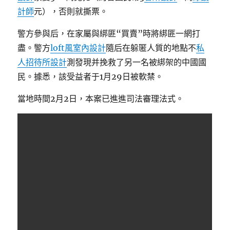
計師
元），否則就撕票。
警方參與后，在家屬與綁匪“買賣”時將綁匪一網打
盡。警方
loft風室內設計
隨后在躲匿人質的地點不
私
人招待所設計
測發現并挽救了另一名被綁架的中國國
民。據悉，該受益者于1月29日被軟禁。
當地時間2月2日，本案已進進司法審理法式。