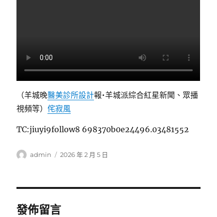
（羊城晚
醫美診所設計
報•羊城派綜合紅星新聞、眾播
視頻等）
侘寂風
TC:jiuyi9follow8 698370b0e24496.03481552
作
發
admin
2026 年 2 月 5 日
者
佈
日
期:
發佈留言