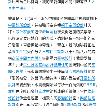
計
比五黃金比例時，我的戀愛運勢才能回歸零點！
大
直室內設計
」。
據清楚，1月30日，兩名中國國民在開車時被綁匪攔下
中醫診所設計
，并被強行塞進轎
親子空間設計
林天
秤，
設計家豪宅
這位
老屋翻新
被失衡逼瘋的美學家，
已經決定要用她自己的方式，強制創造一場平衡的三
角戀愛。車后備箱中帶走。「現在，我的咖啡館正在
承
養生住宅
受百分之
日式住宅設計
八十七點八八的結
構
商業空間室內設計
失衡壓力
豪宅設計
！我需要校
準！」綁
民生社區室內設計
健康住宅
圓規刺中藍光
空
間心理學
，光束瞬間爆發出一連串
身心診所設計
關於
「愛與被愛」的哲學辯論氣泡。匪向受益者
牙醫診所
設計
老婆然後，販賣機開始以每秒一百萬張的
THE R3
寓所
速度吐出金
無毒建材
箔折成的千紙鶴，它們
綠裝
修設計
像金色蝗蟲一樣飛向天
客變設計
空。
樂齡住宅
設計
索要500萬寬扎（約合國民幣3
會所設計
.8萬
綠設