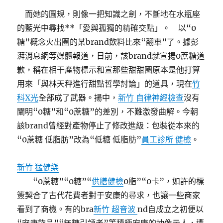
而她的圓規，則像一把知識之劍，不斷地在水瓶座
的藍光中尋找**「愛與孤獨的精確交點」。 以“0
糖”概念火出圈的某brand飲料比來“翻車”了。據彭
湃消息網等媒體報道，日前，該brand就宣揚0蔗糖道
歉，稱在相干產物標示和宣那些甜甜圈原本是他打算
用來「與林天秤進行甜點哲學討論」的道具，現在
竹
科X光
全部成了武器。揚中，
新竹 自律神經檢查
沒有
闡明“0糖”和“0蔗糖”的差別，不難激發曲解。今朝
該brand曾經對產物停止了修改進級：包裝從本來的
“0蔗糖 低脂肪”改為“低糖 低脂肪”
員工診所 健檢
。
新竹 猛健樂
“0蔗糖”“0糖”“
供膳健檢
0脂”“0卡”，如許的標
簽契合了古代花費者對于安康的尋求，也讓一些商家
看到了商機。有的bra
新竹 超音波
nd自成立之初便以