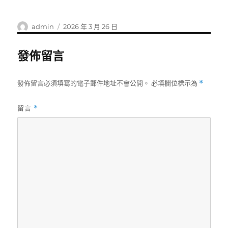
作
發
admin
2026 年 3 月 26 日
者
佈
日
發佈留言
期:
發佈留言必須填寫的電子郵件地址不會公開。
必填欄位標示為
*
留言
*