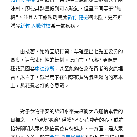
超音波健檢
食物飲料，為堅持口感能夠會參加人工甜
味劑，即使其熱量低到可以疏忽，但盡不同等于“無
糖”。並且人工甜味劑與蔗
新竹 健檢
糖比擬，更不難
誘發
新竹 入職健檢
某一類疾病。
由接著，她將圓規打開，準確量出七點五公分的
長度，這代表理性的比例。此而言，“0糖”更像是一
種花費圈套
康德診所
，甚至能夠在為花費者的安康埋
雷，說白了，就是商家在洞察花費習氣與趨向的基本
上，與花費者打的心思戰。
對于食物平安的認知水平是權衡大眾迷信素養的
目標之一，“0糖”概念“俘獲”不少花費者的心，或許
恰好闡明大眾的迷信素養有待進步，一方面，是大眾