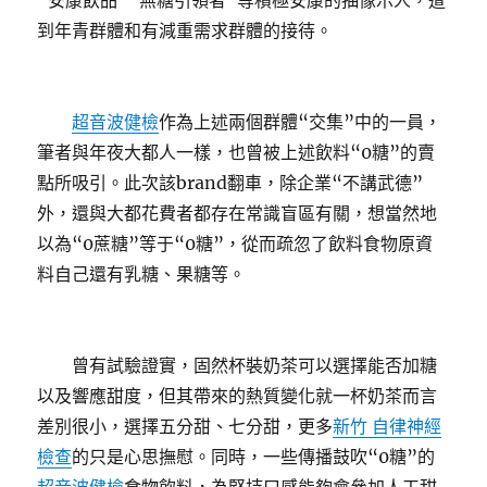
“安康飲品”“無糖引領者”等積極安康的抽像示人，遭
到年青群體和有減重需求群體的接待。
超音波健檢
作為上述兩個群體“交集”中的一員，
筆者與年夜大都人一樣，也曾被上述飲料“0糖”的賣
點所吸引。此次該brand翻車，除企業“不講武德”
外，還與大都花費者都存在常識盲區有關，想當然地
以為“0蔗糖”等于“0糖”，從而疏忽了飲料食物原資
料自己還有乳糖、果糖等。
曾有試驗證實，固然杯裝奶茶可以選擇能否加糖
以及響應甜度，但其帶來的熱質變化就一杯奶茶而言
差別很小，選擇五分甜、七分甜，更多
新竹 自律神經
檢查
的只是心思撫慰。同時，一些傳播鼓吹“0糖”的