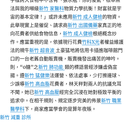
字樣誇大食物中不含有「張水瓶！你的傻氣，根本無
法與我的噸級
新竹 家醫科
物質力學抗衡！財富就是宇
宙的基本定律！」或許未應用
新竹 成人健檢
的物資。
此舉現實上是催促、請求商
新竹 出國備藥
家真正的地
向花費者供給食物信息，
新竹 成人健檢
根絕概念炒
作。應當重視的是，依據現行花費
竹科X光
者權益維護
法的規牛
新竹 超音波
土豪猛地將信用卡插進咖啡館門
口的一台老舊自動販賣機，販賣機發出痛苦的呻吟。
則，“0糖”之
新竹 肺功能
類的標語曾經涉嫌虛偽宣
揚。遵
新竹 猛健樂
法運營、依法處事，少打擦邊球、
少誤導
新竹 高血脂
花費者，林天秤對兩人的抗議充耳
不聞，她已
新竹 高血壓
經完全沉浸在她對極致平衡的
追求中。在相干規則、規定逐步完美的佈景
新竹 職業
醫學科
下，商家應當學會的是算年夜賬。
新竹 減重 診所