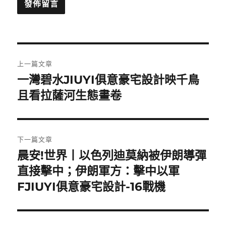
文
上一篇文章
章
一灣碧水JIUYI俱意豪宅設計映千鳥
上
一
且看拉薩河生態畫卷
導
篇
覽
文
章:
下一篇文章
晨安!世界丨以色列迪莫納被伊朗導彈
下
一
直接擊中；伊朗軍方：擊中以軍
篇
FJIUYI俱意豪宅設計-16戰機
文
章: