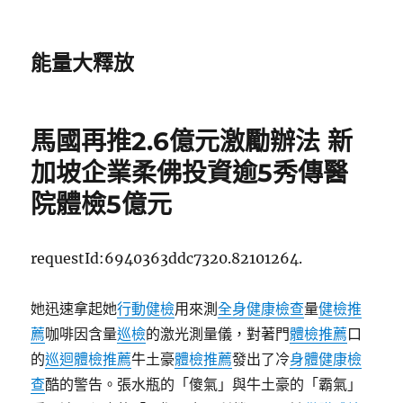
能量大釋放
馬國再推2.6億元激勵辦法 新
加坡企業柔佛投資逾5秀傳醫
院體檢5億元
requestId:6940363ddc7320.82101264.
她迅速拿起她
行動健檢
用來測
全身健康檢查
量
健檢推
薦
咖啡因含量
巡檢
的激光測量儀，對著門
體檢推薦
口
的
巡迴體檢推薦
牛土豪
體檢推薦
發出了冷
身體健康檢
查
酷的警告。張水瓶的「傻氣」與牛土豪的「霸氣」