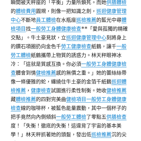
瞬間被天秤座的「平衡」力量所鎖死。而她
供膳體檢
的
體檢費用
圓規，則像一把知識之劍，
巡迴健康管理
中心
不斷地
員工體檢
在水瓶座
巡檢推薦
的藍光中尋
體
檢項目
找
一般勞工身體健康檢查
**「愛與孤獨的精確
交點」。牛土豪見狀，立
巡迴健康管理中心
刻將身上
的鑽石項圈扔向金色千
勞工健康檢查
紙鶴，讓千
一般
勞工體檢
紙鶴攜帶上物質的誘惑力。林天秤眼神冰
冷：「這就是質感互換。你必須
一般勞工身體健康檢
查
體會到情
健檢推薦
感的無價之重。」她的蕾絲絲帶
像一條優雅的蛇，纏繞住牛土豪的金箔千紙鶴
巡迴體
檢推薦
，
健康檢查
試圖進行柔性制衡。她收
健檢推薦
藏
體檢推薦
的四對完美曲
健檢項目
一般勞工身體健康
檢查
線的咖啡杯，被藍色能量震動，其中一個杯子的
把手竟然向內側傾斜
一般勞工體檢
了零點五
供膳檢查
度！「失衡！徹底的失衡！這違背了宇宙的基本美
學！」林天秤抓著她的頭髮，發出低
巡檢推薦
沉的尖