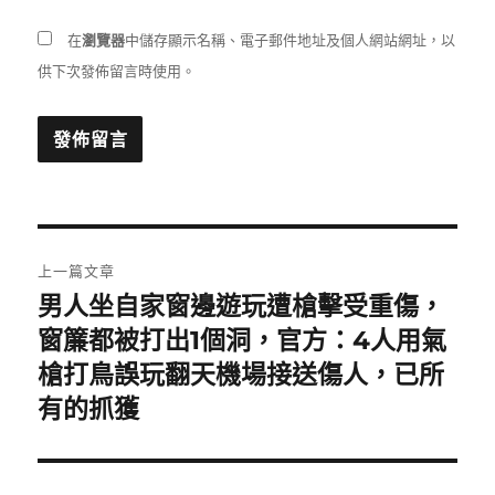
在
瀏覽器
中儲存顯示名稱、電子郵件地址及個人網站網址，以
供下次發佈留言時使用。
文
上一篇文章
章
男人坐自家窗邊遊玩遭槍擊受重傷，
上
一
窗簾都被打出1個洞，官方：4人用氣
導
篇
槍打鳥誤玩翻天機場接送傷人，已所
覽
文
有的抓獲
章: