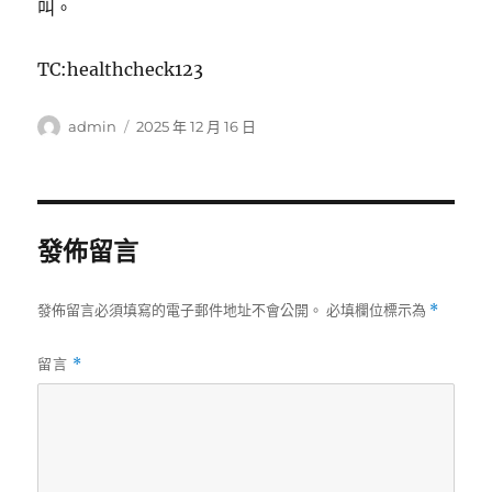
叫。
TC:healthcheck123
作
發
admin
2025 年 12 月 16 日
者
佈
日
期:
發佈留言
發佈留言必須填寫的電子郵件地址不會公開。
必填欄位標示為
*
留言
*