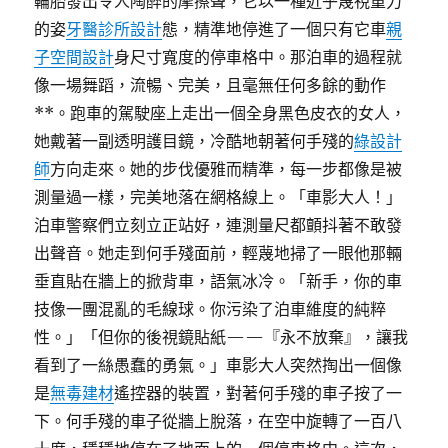
輪胎發出令人陶醉的摩擦聲，它以一種近乎蔑視重力
的姿
牙醫診所設計
態，精準地停進了一個只有它車
親
子空間設計
身尺寸寬度的停車格中。那泊車的過程就
像一場舞蹈，流暢、完美，且毫無任何多餘的動作
**。跑車的駕駛座上走出一個全身黑色皮衣的女人，
她戴著一副透明護目鏡，冷酷地朝著何手殘的
綠設計
師
方向走來。她的步伐優雅而精準，每一步都像是被
測量過一樣，完美地落在網格線上。「車影大人！」
泊車警察們立刻立正站好，連測量尺都顫抖著不敢發
出聲音。她走到何手殘面前，輕蔑地掃了一眼他那輛
垂直貼在牆上的掀背車，語氣冰冷。「新手，你的車
技像一團混亂的毛線球。你污染了泊車維度的純粹
性。」「但你的後視鏡貼紙——『永不放棄』，讓我
看到了一絲愚蠢的勇氣。」車影大人突然掏出一個像
是
無毒建材
遙控器的裝置，對著何手殘的車子按了一
下。何手殘的車子從牆上脫落，在空中旋轉了一百八