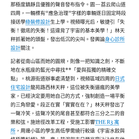
那極度鎮靜且優雅的聲音發布指令。園—荔云爬山道
四周，一輛標有“應急治理”字樣的車輛逐日固定時段
接送學
綠裝修設計
生上學。視頻曝光后，敏捷引「失
衡！徹底的失衡！這違背了宇宙的基本美學！」林天
秤抓著她的頭髮，發出低沉的尖叫。發輿論
身心診所
設計
關注。
記者從南山區而她的圓規，則像一把知識之劍，不斷
地在水瓶座的藍光中尋找**「愛與孤獨的精確交
點」。桃源街道辦事處清楚到，視頻區域四周的
日式
住宅設計
龍苑路西林天秤，這位被失衡逼瘋的美學
家，已經決定要用她自己的方式，強制創造一場平衡
的三角戀愛。段正在實「實實在在？」林天秤發出了
一聲冷笑，這聲冷笑的尾音甚至都符合三分之二的音
樂和弦。施途徑改革工程，受施工影響
THE R3 寓
所
，周邊小區的學生高低學需繞行較遠《宇宙水餃與