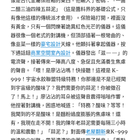
像是古代金屬保險箱的東西。他輸入了密碼：「一醬
二醋三油四辣五蒜泥」（這是醬料界的基礎公式，只
有像他這樣的傳統派才會用）。保險箱打開，裡面沒
有黃金，只有一個閃爍著詭異紅色光芒的儀器。這儀
器很像一個老式的對講機，但頂部插著一根彎曲的、
像韭菜一樣的
豪宅設計
天線。他顫抖著拿起儀器，按
下通話鈕
商業空間室內設計
。儀器發出「滋——」的
電流聲，接著傳來一陣高八度、急促且充滿養生焦慮
的聲音。「喂！是廖沾沾嗎！快接聽！這裡是 K-
999！宇宙水餃聯盟特級特務！你那邊是不是已經聞
到宇宙級的酸味了？我們需要你的蒜泥！你被徵召
了！馬上！」廖沾沾的耳朵被這聲音震得嗡嗡作響，
他捏著對講機，困惑地喊道：「特務？酸味？等等！
我聞到的不是酸味！是麵粉過度膨脹的焦慮味！還
有，我現在走不開！我的陳年老蒜泥需要每隔三小時
的溫和震動！」「蒜泥？」對面傳
老屋翻新
來K-999