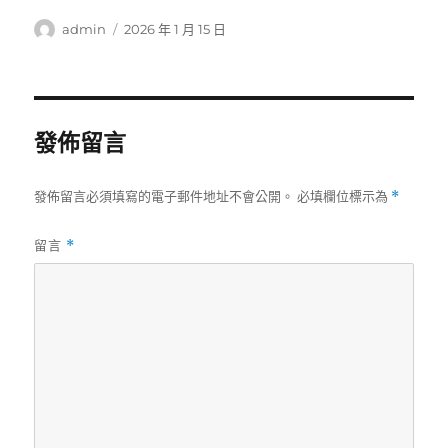
作
發
admin
2026 年 1 月 15 日
者
佈
日
期:
發佈留言
發佈留言必須填寫的電子郵件地址不會公開。
必填欄位標示為
*
留言
*