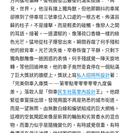
方向猛地偏轉。後視鏡發出最後的溫柔提醒：「再
見，世界。」他沒有撞上獨角獸，但他那顫抖的車尾
卻擦到了停車塔三號車位入口處的一根古老、佈滿苔
蘚的柱子。不是撞擊，而是輕柔的碰觸，像戀人之間
的耳語。接著，一道濃郁的、像薄荷口香糖一樣的綠
色光芒。猛地從柱子爆發出來，瞬間吞噬了何手殘和
他的掀背車。光芒消失後，窄巷恢復了平靜，只剩下
獨角獸雕像一臉困惑的表情。何手殘感覺一陣天旋地
轉，等他回過神來，他的車子竟然垂直停在一個貼滿
了巨大獎狀的牆壁上。獎狀上寫
私人招待所設計
著：
「完美倒車入庫獎——第零點零零零零零九度偏
差。」落款人是「倒車
民生社區室內設計
王」。他趕
緊從車窗探出頭，發現周圍不再是熟悉的城市街道，
而是一望無際、由無數白線和編號組成的巨大網格。
這裡的空氣聞起來像是新買的輪胎和劣質香水的混合
物，而重力似乎是隨機變化的，有時感覺很重，有時