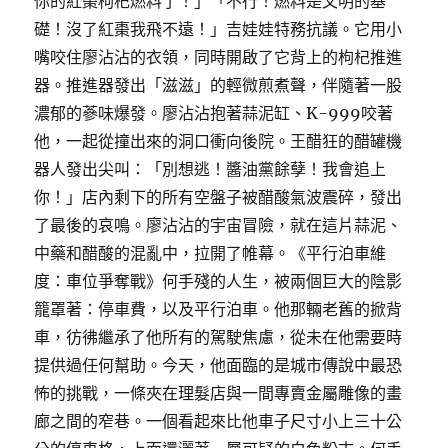
你的紅棗枸杞燃料了！」「不行！燃料是文明的基
礎！沒了紅棗我飛不遠！」吉娃娃特務抗議。它用小
嘴咬住廖沾沾的衣領，同時開啟了它背上的枸杞推進
器。推進器發出「滋滋」的輕微煎煮聲，伴隨著一股
濃郁的蔘味爆發。廖沾沾抱著蒜泥缸、K-999咬著
他，一起從撞出來的洞口衝向後院。王醋狂的醋罐機
器人發出尖叫：「別想逃！醬油黨餘孽！我會追上
你！」店內剩下的所有空盤子被醋酸氣波震碎，發出
了最後的哀鳴。廖沾沾的宇宙冒險，就在這片蒜泥、
中藥和醋酸的混亂中，拉開了帷幕。《平行泊車維
度：車位爭奪戰》何手殘的人生，被兩個巨大的陰影
籠罩著：停車費，以及平行泊車。他那輛老舊的掀背
車，彷彿繼承了他所有的駕駛焦慮，從未在他需要時
提供過任何幫助。今天，他面臨的是城市傳說中最恐
怖的挑戰，一條夾在理髮店與一間專賣金屬雕像的畫
廊之間的窄巷。一個看起來比他車子尺寸小上三十公