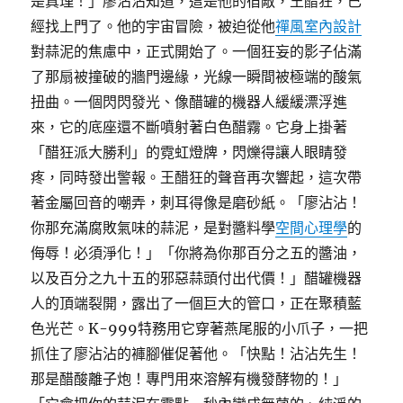
是真理！」廖沾沾知道，這是他的宿敵，王醋狂，已
經找上門了。他的宇宙冒險，被迫從他
禪風室內設計
對蒜泥的焦慮中，正式開始了。一個狂妄的影子佔滿
了那扇被撞破的牆門邊緣，光線一瞬間被極端的酸氣
扭曲。一個閃閃發光、像醋罐的機器人緩緩漂浮進
來，它的底座還不斷噴射著白色醋霧。它身上掛著
「醋狂派大勝利」的霓虹燈牌，閃爍得讓人眼睛發
疼，同時發出警報。王醋狂的聲音再次響起，這次帶
著金屬回音的嘲弄，刺耳得像是磨砂紙。「廖沾沾！
你那充滿腐敗氣味的蒜泥，是對醬料學
空間心理學
的
侮辱！必須淨化！」「你將為你那百分之五的醬油，
以及百分之九十五的邪惡蒜頭付出代價！」醋罐機器
人的頂端裂開，露出了一個巨大的管口，正在聚積藍
色光芒。K-999特務用它穿著燕尾服的小爪子，一把
抓住了廖沾沾的褲腳催促著他。「快點！沾沾先生！
那是醋酸離子炮！專門用來溶解有機發酵物的！」