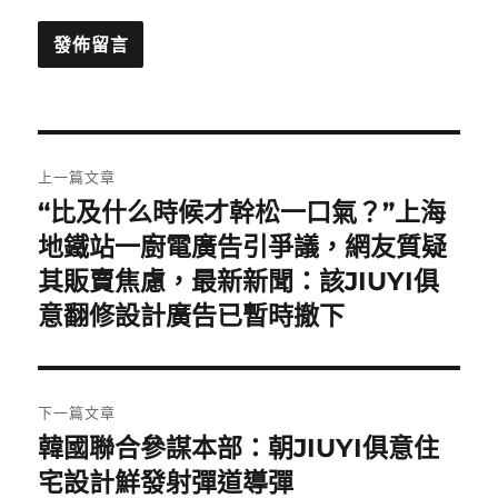
文
上一篇文章
章
“比及什么時候才幹松一口氣？”上海
上
一
地鐵站一廚電廣告引爭議，網友質疑
導
篇
其販賣焦慮，最新新聞：該JIUYI俱
覽
文
意翻修設計廣告已暫時撤下
章:
下一篇文章
韓國聯合參謀本部：朝JIUYI俱意住
下
一
宅設計鮮發射彈道導彈