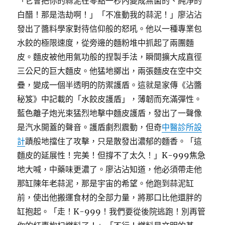
「它會把你的蒜泥在零點一秒內變成無菌的、純淨的
白醋！那是浩劫啊！」「不准動我的蒜泥！」廖沾沾
發出了醬料學家對待信仰般的怒吼。他以一種專業包
水餃的極限速度，從旁邊的麵粉堆中抓起了兩團麵
皮。麵皮被他用氣功般的捏製手法，瞬間擴大成直徑
三公尺的巨大麵皮。他猛地擲出，兩張麵皮在空中交
疊，變成一個半透明的防禦護盾。這就是家傳《沾醬
秘笈》中記載的「水餃皮護盾」，薄韌而充滿彈性。
藍色離子炮光束猛烈地擊中麵皮護盾，發出了一聲像
是汽水開蓋的聲音。護盾劇烈震動，但奇
中醫診所設
計
蹟般地擋住了攻擊，只是散發出濃郁的麵香。「這
麵皮的延展性！完美！但撐不了太久！」K-999焦急
地大喊，中藥味更濃了。廖沾沾知道，他必須帶走他
那缸陳年老蒜泥，那是宇宙的希望。他跑到蒜泥缸
前，使出他搬運食材的全部力量，將那口比他還胖的
缸抱起。「走！K-999！我們要從後院逃跑！別再管