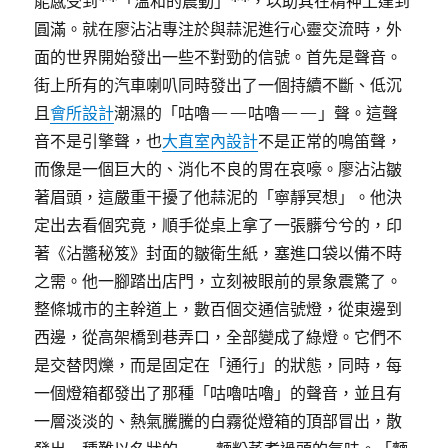
能感受到**「溫和的震動」**，以助其在精神上達到
圓滿。就在廖沾沾專注於與蒜泥進行心靈交流時，外
面的世界開始發出一些不對勁的信號。首先是聲音。
街上所有的汽車喇叭同時發出了一個持續不斷、低沉
且
會所設計
潮濕的「咕嚕——咕嚕——」聲。這聲
音不是引擎聲，也
大直室內設計
不是正常的鳴笛聲，
而像是一個巨大的、消化不良的胃在哀嚎。廖沾沾皺
著眉頭，這嚴重干擾了他蒜泥的「寧靜冥想」。他決
定出去看個究竟，順手從桌上拿了一張髒兮兮的，印
著《沾醬秘笈》封面的皺衛生紙，塞進口袋以備不時
之需。他一腳踏出店門，立刻被眼前的景象震驚了。
整條城市的主幹道上，數百個交通信號燈，從東邊到
西邊，從高架橋到巷弄口，全部變成了綠燈。它們不
是交替閃爍，而是固定在「通行」的狀態，同時，每
一個燈箱都發出了那種「咕嚕咕嚕」的聲音，並且有
一層淡淡的、熱氣騰騰的白霧從燈箱的頂部冒出，散