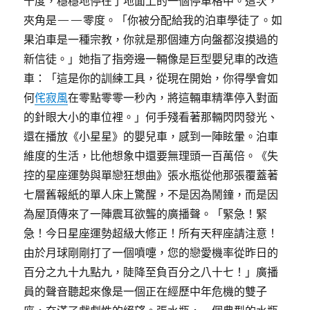
十度，穩穩地停在了地面上的一個停車格中。這次，
夾角是——零度。「你被分配給我的泊車學徒了。如
果泊車是一種宗教，你就是那個連方向盤都沒摸過的
新信徒。」她指了指旁邊一輛像是巨型嬰兒車的改造
車：「這是你的訓練工具，從現在開始，你得學會如
何
侘寂風
在零點零零一秒內，將這輛車精準停入對面
的針眼大小的車位裡。」何手殘看著那輛閃閃發光、
還在播放《小星星》的嬰兒車，感到一陣眩暈。泊車
維度的生活，比他想象中還要無理頭一百萬倍。《失
控的星座運勢與單戀狂想曲》張水瓶從他那張覆蓋著
七層舊報紙的單人床上驚醒，不是因為鬧鐘，而是因
為屋頂傳來了一陣震耳欲聾的廣播聲。「緊急！緊
急！今日星座運勢超級大修正！所有天秤座請注意！
由於月球剛剛打了一個噴嚏，您的戀愛機率從昨日的
百分之九十九點九，陡降至負百分之八十七！」廣播
員的聲音聽起來像是一個正在經歷中年危機的雙子