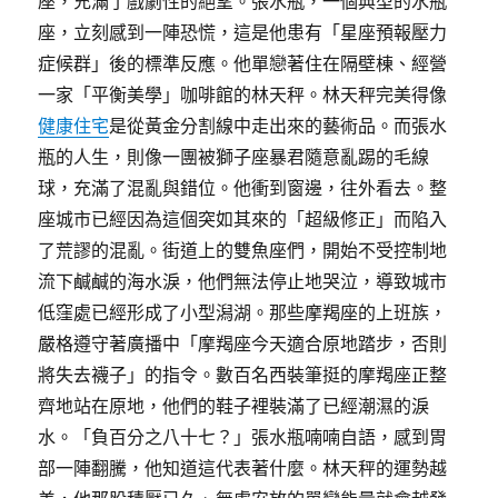
座，充滿了戲劇性的絕望。張水瓶，一個典型的水瓶
座，立刻感到一陣恐慌，這是他患有「星座預報壓力
症候群」後的標準反應。他單戀著住在隔壁棟、經營
一家「平衡美學」咖啡館的林天秤。林天秤完美得像
健康住宅
是從黃金分割線中走出來的藝術品。而張水
瓶的人生，則像一團被獅子座暴君隨意亂踢的毛線
球，充滿了混亂與錯位。他衝到窗邊，往外看去。整
座城市已經因為這個突如其來的「超級修正」而陷入
了荒謬的混亂。街道上的雙魚座們，開始不受控制地
流下鹹鹹的海水淚，他們無法停止地哭泣，導致城市
低窪處已經形成了小型潟湖。那些摩羯座的上班族，
嚴格遵守著廣播中「摩羯座今天適合原地踏步，否則
將失去襪子」的指令。數百名西裝筆挺的摩羯座正整
齊地站在原地，他們的鞋子裡裝滿了已經潮濕的淚
水。「負百分之八十七？」張水瓶喃喃自語，感到胃
部一陣翻騰，他知道這代表著什麼。林天秤的運勢越