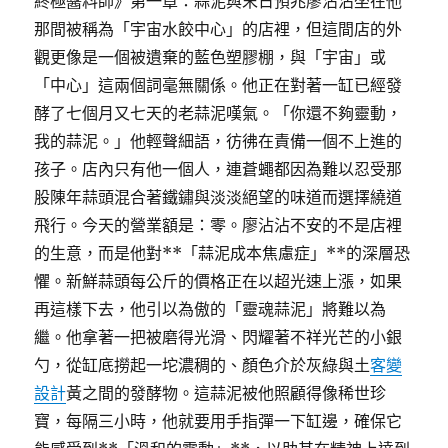
終極醬料師》第一章：蒜泥與末日預兆廖沾沾坐在他
那間被稱為「宇宙水餃中心」的店裡，但這間店的外
觀更像是一個被遺棄的藍色塑膠棚，與「宇宙」或
「中心」這兩個詞毫無關係。他正在對著一缸已經發
酵了七個月又七天的老蒜泥嘆氣。「你還不夠靈動，
我的蒜泥。」他輕聲細語，彷彿在責備一個不上進的
孩子。店內只有他一個人，連蒼蠅都因為難以忍受那
股陳年蒜頭混合著鐵鏽與淡淡絕望的味道而選擇繞道
飛行。今天的營業額是：零。廖沾沾不安的不是店裡
的生意，而是他對**「蒜泥成本焦慮症」**的深層恐
懼。新鮮蒜頭每公斤的價格正在以超光速上漲，如果
再這樣下去，他引以為傲的「靈魂蒜泥」將難以為
繼。他拿著一把被磨得光滑、閃耀著不祥光芒的小銀
勺，從缸底撈起一坨濃稠的、顏色介於灰綠與土
客變
設計
黃之間的發酵物。這蒜泥被他照顧得像稀世珍
寶，每隔三小時，他就要用手指彈一下缸邊，確保它