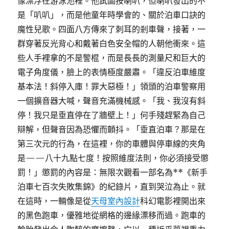
像漂浮在游泳池裡。他試圖按喇叭，但喇叭發出的不
是「叭叭」，而是他童年時學會的、關於泊車口訣的
魔性兒歌。四面八方傳來了刺耳的剎車聲，接著，一
群穿著反光背心和戴著白色安全帽的人朝他衝來。這
些人手裡拿的不是警棍，而是長長的測量尺和巨大的
電子角度儀，臉上的表情極度嚴肅。「違反泊車維度
基本法！斜停入庫！罪大惡極！」領頭的泊車警察用
一個擴音器大喊，聲音充滿機械感。「我、我沒有斜
停！我只是垂直停在了牆壁上！」何手殘趕緊為自己
辯解，但聲音因為恐懼而顫抖。「垂直泊車？那是在
第三次元的行為，在這裡，你的車體與停車線的夾角
是——八十九點七度！按照維度法則，你必須接受懲
罰！」懲罰的內容是：無限次觀看一部名為**《新手
泊車七百次失敗集錦》的紀錄片，直到哭泣為止。就
在這時，一輛像是從
天母室內設計
科幻電影裡開出來
的黑色跑車，優雅地從網格的邊緣漂移而過。跑車的