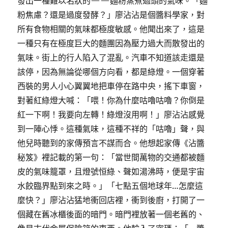
發出一種難以名狀的——麵粉蒸煮過頭的氣味。「麵
粉焦慮？還是過度發酵？」廖沾沾是個醬料學家，對
所有食物相關的氣味都極度敏感。他聞出來了，這是
一種只有在極度巨大的麵團因為壓力過大而散發出的
氣味。街上的行人陷入了混亂。汽車不知道該走還是
該停，因為無論從哪個方向看，都是綠燈。一個穿著
西裝的男人小心翼翼地把車停在路中央，搖下車窗，
對著紅綠燈大喊：「喂！你為什麼咕嚕咕嚕？你倒是
紅一下啊！我要向左轉！綠燈沒用啊！」廖沾沾感覺
到一陣心悸。這種氣味，這種不祥的「咕嚕」聲，與
他兒時聽到的家傳預言不謀而合。他想起家傳《沾醬
秘笈》裡記載的第一句：「當世間萬物的交通都被麵
皮的氣味籠罩，且燈號恒綠、聲如湯沸時，便是宇宙
水餃臨界點到來之時。」「七點五個地球年…怎麼這
麼快？」廖沾沾猛地衝回店裡，衝到後廚，打開了一
個藏在舊冰櫃後面的暗門。暗門裡放著一個老舊的、