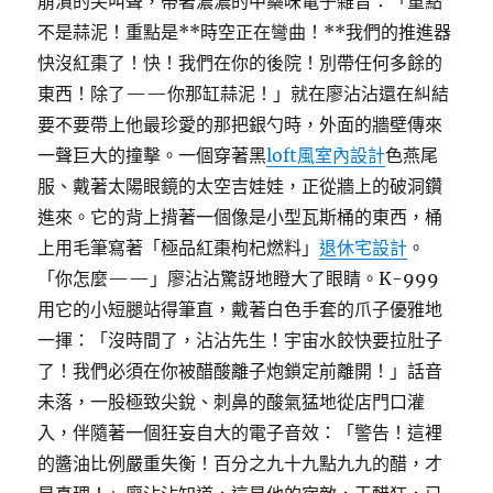
崩潰的尖叫聲，帶著濃濃的中藥味電子雜音：「重點
不是蒜泥！重點是**時空正在彎曲！**我們的推進器
快沒紅棗了！快！我們在你的後院！別帶任何多餘的
東西！除了——你那缸蒜泥！」就在廖沾沾還在糾結
要不要帶上他最珍愛的那把銀勺時，外面的牆壁傳來
一聲巨大的撞擊。一個穿著黑
loft風室內設計
色燕尾
服、戴著太陽眼鏡的太空吉娃娃，正從牆上的破洞鑽
進來。它的背上揹著一個像是小型瓦斯桶的東西，桶
上用毛筆寫著「極品紅棗枸杞燃料」
退休宅設計
。
「你怎麼——」廖沾沾驚訝地瞪大了眼睛。K-999
用它的小短腿站得筆直，戴著白色手套的爪子優雅地
一揮：「沒時間了，沾沾先生！宇宙水餃快要拉肚子
了！我們必須在你被醋酸離子炮鎖定前離開！」話音
未落，一股極致尖銳、刺鼻的酸氣猛地從店門口灌
入，伴隨著一個狂妄自大的電子音效：「警告！這裡
的醬油比例嚴重失衡！百分之九十九點九九的醋，才