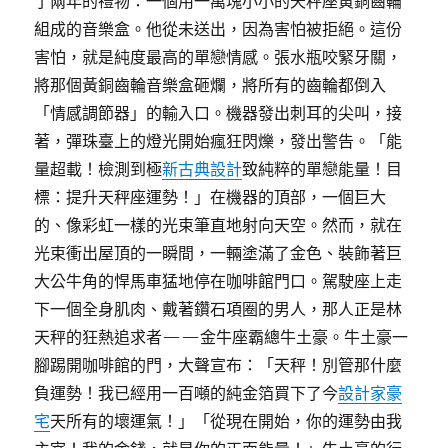
了兩年的禮物：一個用一萬塊小小的天秤座黃銅齒輪
組成的音樂盒。他從未送出，因為害怕被拒絕。這份
害怕，就是純度最高的單戀情感。張水瓶咬緊牙關，
將那個黃銅齒輪音樂盒砸爛，將所有的齒輪都倒入
「情感調節器」的輸入口。機器發出刺耳的尖叫，接
著，彈珠臺上的燈光開始瘋狂閃爍，發出警告。「能
量超載！檢測到極
新古典設計
致純粹的單戀能量！目
標：提升天秤座運勢！」在機器的頂部，一個巨大
的、像彩虹一樣的光束筆直地射向天空。然而，就在
光束衝出屋頂的一瞬間，一輛塗滿了金色、裝飾著巨
大公牛角的悍馬車猛地停在咖啡館門口。駕駛座上走
下一個全身肌肉、戴著鑽石項圈的男人，那人正是林
天秤的狂熱追求者——金牛座霸總牛土豪。牛土豪一
腳踢開咖啡館的門，大聲宣布：「天秤！別管那什麼
負運勢！我已經用一百噸的純金箔買下了今
設計家豪
宅
天所有的壞運氣！」「從現在開始，你的運勢由我