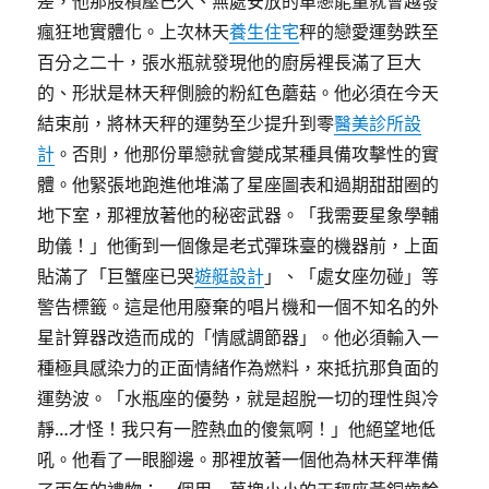
差，他那股積壓已久、無處安放的單戀能量就會越發
瘋狂地實體化。上次林天
養生住宅
秤的戀愛運勢跌至
百分之二十，張水瓶就發現他的廚房裡長滿了巨大
的、形狀是林天秤側臉的粉紅色蘑菇。他必須在今天
結束前，將林天秤的運勢至少提升到零
醫美診所設
計
。否則，他那份單戀就會變成某種具備攻擊性的實
體。他緊張地跑進他堆滿了星座圖表和過期甜甜圈的
地下室，那裡放著他的秘密武器。「我需要星象學輔
助儀！」他衝到一個像是老式彈珠臺的機器前，上面
貼滿了「巨蟹座已哭
遊艇設計
」、「處女座勿碰」等
警告標籤。這是他用廢棄的唱片機和一個不知名的外
星計算器改造而成的「情感調節器」。他必須輸入一
種極具感染力的正面情緒作為燃料，來抵抗那負面的
運勢波。「水瓶座的優勢，就是超脫一切的理性與冷
靜…才怪！我只有一腔熱血的傻氣啊！」他絕望地低
吼。他看了一眼腳邊。那裡放著一個他為林天秤準備