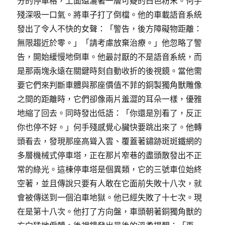
分的停車格，上面還灑著一層可疑的白色粉末。何手
殘深吸一口氣。將車子打了倒檔。他的車載語音系統
發出了令人不快的女聲：「警告，後方障礙物距離：
無限趨近於零。」「請考慮放棄治療。」他忽略了警
告，開始緩慢地倒車。他最討厭的不是語音系統，而
是那兩塊永遠在關鍵時刻自動收折的後視鏡。當他需
要它們來判斷車體與那座價值不菲的銅製獨角獸雕像
之間的距離時，它們卻像兩片羞澀的耳朵一樣，優雅
地縮了回去。同時發出低語：「你還是別看了，反正
你也停不好。」何手殘感覺心臟快要跳出來了。他轉
頭看去，發現那座高聳入雲、覆蓋著鏽跡斑斑鐵網的
多層機械式停車塔，正在那片窄巷的盡頭散發出不正
常的綠光。這棟停車塔是個異類，它的三號車位始終
空著，並且傳說只要有人敢在它面前失敗十八次，就
會被傳送到一個泊車地獄。他已經失敗了十七次。現
在是第十八次。他打了方向盤，車頭朝著銅獨角獸的