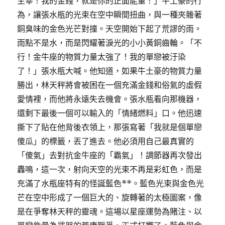
主宰！我的金錢，就是你的正面能量！」牛土豪的行
為，讓張水瓶的光束在空中瞬間扭曲，與一種夾雜著
銅臭味的金色光芒對撞。天空開始下起了荒謬的雨。
雨點不是水，而是閃耀著淚光的小小黃銅齒輪。「不
行！金牛座的物質力量太強了！我的單戀被汙染
了！」張水瓶大喊。他知道，如果牛土豪的物質力量
勝出，林天秤將會被困在一個充滿金錢和俗氣的虛假
愛情裡，而他將永遠失去機會。張水瓶看向那機器，
還剩下最後一個可以輸入的「情緒燃料」口。他迅速
撕下了貼在他背後衣領上，那張寫著「我就是個單戀
傻瓜」的標籤，丟了進去。他必須用自己最真實的
「傻氣」去對抗金牛座的「霸氣」！調節器再次發出
轟鳴，這一次，射向天空的光束不再是彩虹色，而是
充滿了水瓶座特有的怪誕藍色**。藍色光束與金色光
芒在空中形成了一個巨大的、旋轉著的太極圖案，像
是在爭奪林天秤的靈魂。這場以星座運勢為賭注、以