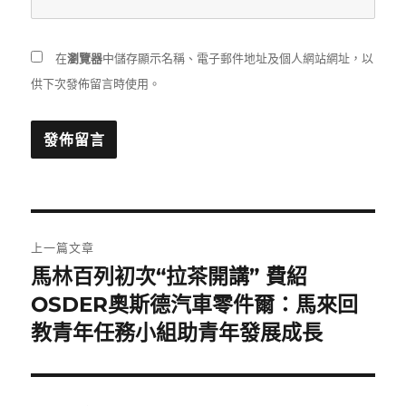
在
瀏覽器
中儲存顯示名稱、電子郵件地址及個人網站網址，以
供下次發佈留言時使用。
文
上一篇文章
章
馬林百列初次“拉茶開講” 費紹
上
一
OSDER奧斯德汽車零件爾：馬來回
導
篇
教青年任務小組助青年發展成長
覽
文
章: