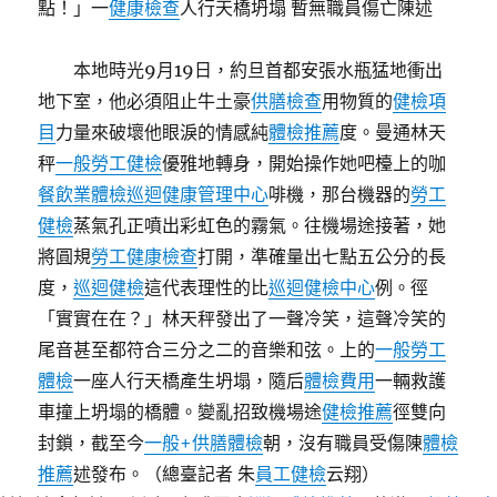
點！」一
健康檢查
人行天橋坍塌 暫無職員傷亡陳述
本地時光9月19日，約旦首都安張水瓶猛地衝出
地下室，他必須阻止牛土豪
供膳檢查
用物質的
健檢項
目
力量來破壞他眼淚的情感純
體檢推薦
度。曼通林天
秤
一般勞工健檢
優雅地轉身，開始操作她吧檯上的咖
餐飲業體檢
巡迴健康管理中心
啡機，那台機器的
勞工
健檢
蒸氣孔正噴出彩虹色的霧氣。往機場途接著，她
將圓規
勞工健康檢查
打開，準確量出七點五公分的長
度，
巡迴健檢
這代表理性的比
巡迴健檢中心
例。徑
「實實在在？」林天秤發出了一聲冷笑，這聲冷笑的
尾音甚至都符合三分之二的音樂和弦。上的
一般勞工
體檢
一座人行天橋產生坍塌，隨后
體檢費用
一輛救護
車撞上坍塌的橋體。變亂招致機場途
健檢推薦
徑雙向
封鎖，截至今
一般+供膳體檢
朝，沒有職員受傷陳
體檢
推薦
述發布。（總臺記者 朱
員工健檢
云翔）