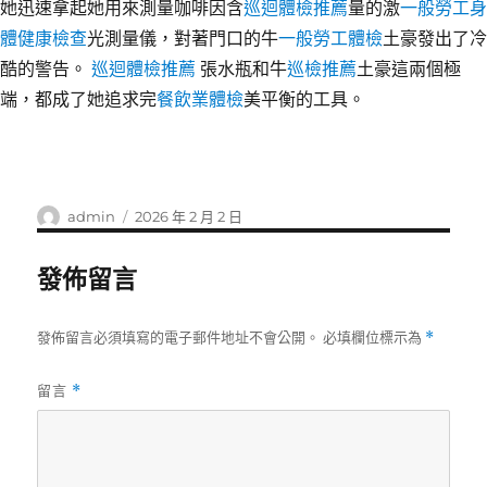
她迅速拿起她用來測量咖啡因含
巡迴體檢推薦
量的激
一般勞工身
體健康檢查
光測量儀，對著門口的牛
一般勞工體檢
土豪發出了冷
酷的警告。
巡迴體檢推薦
張水瓶和牛
巡檢推薦
土豪這兩個極
端，都成了她追求完
餐飲業體檢
美平衡的工具。
作
發
admin
2026 年 2 月 2 日
者
佈
日
發佈留言
期:
發佈留言必須填寫的電子郵件地址不會公開。
必填欄位標示為
*
留言
*