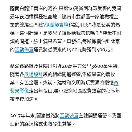
隴南白龍江兩岸的河谷,是讓20萬貧困群眾受害的我國
最年夜油橄欖種植基地。隴南市武都區一家油橄欖企
業的總經理李建
VR虛擬實境
科說,用火“我是裴奕的媽
媽，這個壯漢，是我兒子讓你給我帶信嗎？”裴母不耐
煩的問道，臉上滿是希望。車發送,每噸橄欖油到北京
的
活動佈置
運費將從原來的1500元降落到400元。
蘭渝鐵路觸及甘陜川渝近20萬平方公里3600萬生齒,
隨著各
展場設計
段的相繼開通運營,沿線豐富的農牧
業、有色金屬、煤炭、建材和文明游玩資源將慢慢
奇
藝果影像
走出年夜山,老小邊窮地區脫貧致富的程序年
夜年夜加速。
2017年年末,蘭渝鐵路將
互動裝置
全線開通運營。我國
西部的路況格式也將發生質變。