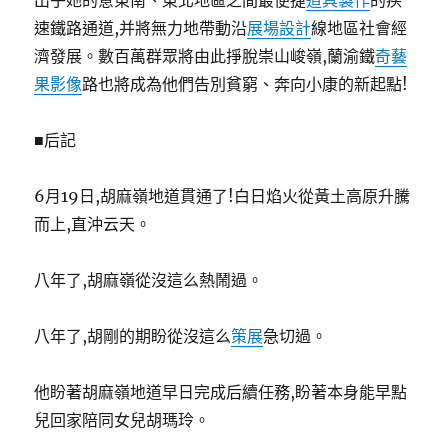
出乎她的意東南、東北地區之間最便捷
道具製作
的疾
速鐵路通道,并將無力地帶動沿
展場設計
線地區社會經
濟發展。數百萬群眾將由此掙脫崇山峻嶺,蘭渝鐵
奇藝
果影像
路也將成為他們告別貧窮、奔向小康的新起點!
■后記
6月19日,胡麻嶺地道貫通了!白日焰火從黃土高原升騰
而上,直沖云天。
八年了,胡麻嶺從沒這么熱鬧過。
八年了,胡剛的期盼從沒這么
策展
急切過。
他盼著胡麻嶺地道早日完成后續任務,盼著本身能早點
兒回家陪同女兒胡瑪玲。