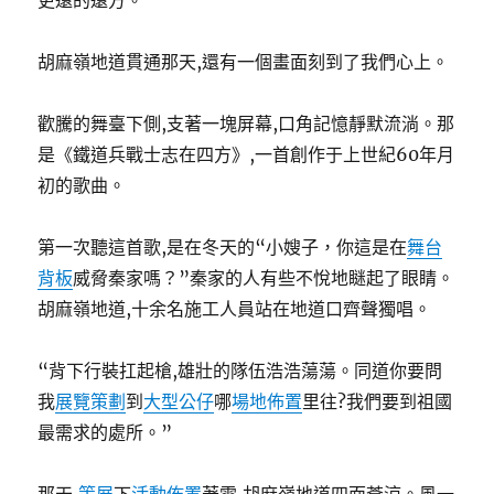
更遠的遠方。
胡麻嶺地道貫通那天,還有一個畫面刻到了我們心上。
歡騰的舞臺下側,支著一塊屏幕,口角記憶靜默流淌。那
是《鐵道兵戰士志在四方》,一首創作于上世紀60年月
初的歌曲。
第一次聽這首歌,是在冬天的“小嫂子，你這是在
舞台
背板
威脅秦家嗎？”秦家的人有些不悅地瞇起了眼睛。
胡麻嶺地道,十余名施工人員站在地道口齊聲獨唱。
“背下行裝扛起槍,雄壯的隊伍浩浩蕩蕩。同道你要問
我
展覽策劃
到
大型公仔
哪
場地佈置
里往?我們要到祖國
最需求的處所。”