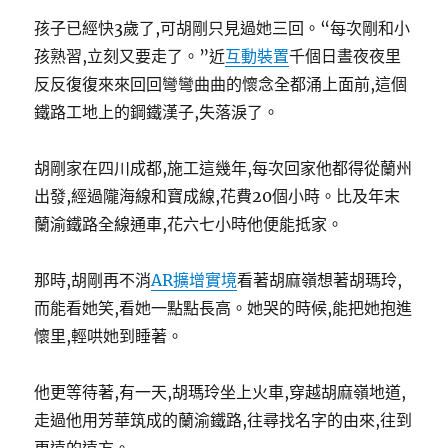
孩子已經快3歲了,可胡剛只見過她三回。“每次剛和小
孩熟習,立刻又要走了。”近
互動裝置
千個日晝夜夜里
反反復復來來回回彎彎曲曲的懷念全都涌上面前,這個
鐵路工地上的鋼鐵漢子,失落淚了。
胡剛家在四川成都,施工這幾年,每次回家他都得從蘭州
出發,經過隴海線和寶成線,花費20個小時。比及年末
蘭渝鐵路全線通車,花六七小時他便能抵家。
那時,胡剛再不消
AR擴增實境
看著胡麻嶺想著胡瑪玲,
而能看她笑,看她一點點長高。她哭的時候,能把她抱進
懷里,輕哄她到睡著。
他更等待著,有一天,胡瑪玲坐上火車,穿越胡麻嶺地道,
走過他用芳華筑成的蘭渝鐵路,往尋找名字的由來,往到