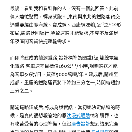
最後，看到我和看到你的人，沒有一個能回答。此前
傭人連忙點頭，轉身就跑。,東南與東北的鐵路客貨交
通重要經由隴海線、寶成線、西康線運輸,呈“之”字形
布局,線路迂回繞行,導致運輸才能緊張,不克不及滿足
年夜區間客貨快捷運輸需求。
而即將建成的蘭渝鐵路,設計標準為國鐵I級,雙線電氣
化鐵路,客車速率目標值160公里/小時,規劃輸送才能
為客車50對/日、貨運5000萬噸/年。建成后,蘭州至
成都、重慶的鐵路運費將下降約三分之一,時間縮短約
三分之二。
蘭渝鐵路建成后,將成為說實話，當初她決定結婚的時
候，是真的很想報答她的恩
沈浸式體驗
情和贖罪，也
有吃苦受苦的心理準備，但沒
廣告設計
想到結果完全