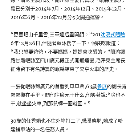
線、渭沱至廣元段、蘭州東至夏官營段、岷縣至廣元
段已分別于2014年7月、2014年12月、2015年12月、
2016年6月、2016年12月分5次開通運營。
“更喜岷山千里雪,三軍過后盡開顏。”201
沈浸式體驗
6年12月26日,伴隨著藍沐愣了一下，假裝吃飯道：
“我只想要爸爸，不要媽媽，媽媽會吃醋的。”蘭渝鐵
路甘肅岷縣至四川廣元段正式開通運營,毛澤東主席長
征時留下有名詩篇的岷縣結束了欠亨火車的歷史。
一張從岷縣到廣元的首發列車車票,63歲
參展
的劉長青
緊緊攥在手里。問他往廣元干什么,他笑著說:“啥也不
干,就坐坐火車,到那兒轉一圈就回。”
30歲的任秀娟也不往外埠打工了,幾番應聘,她成了哈
達鋪車站的一名任務人員。