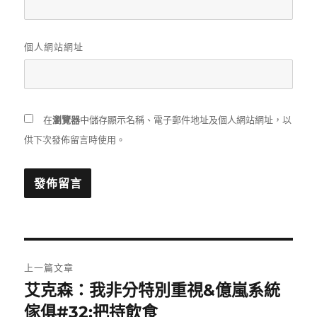
個人網站網址
在
瀏覽器
中儲存顯示名稱、電子郵件地址及個人網站網址，以
供下次發佈留言時使用。
文
上一篇文章
章
艾克森：我非分特別重視&億嵐系統
上
一
傢俱#32;把持飲食
導