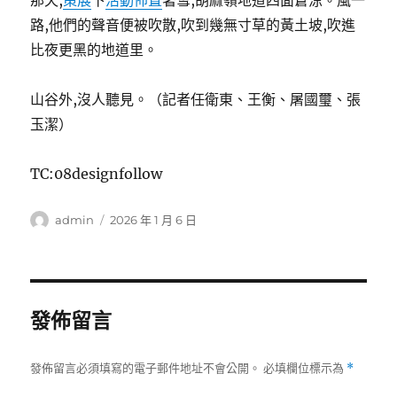
那天,
策展
下
活動佈置
著雪,胡麻嶺地道四面蒼涼。風一
路,他們的聲音便被吹散,吹到幾無寸草的黃土坡,吹進
比夜更黑的地道里。
山谷外,沒人聽見。（記者任衛東、王衡、屠國璽、張
玉潔）
TC:08designfollow
作
發
admin
2026 年 1 月 6 日
者
佈
日
期:
發佈留言
發佈留言必須填寫的電子郵件地址不會公開。
必填欄位標示為
*