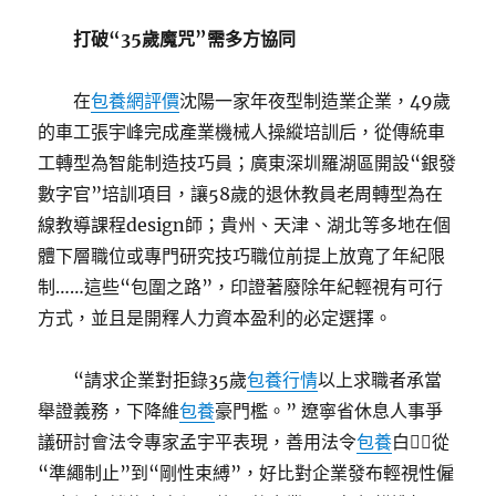
打破“35歲魔咒”需多方協同
在
包養網評價
沈陽一家年夜型制造業企業，49歲
的車工張宇峰完成產業機械人操縱培訓后，從傳統車
工轉型為智能制造技巧員；廣東深圳羅湖區開設“銀發
數字官”培訓項目，讓58歲的退休教員老周轉型為在
線教導課程design師；貴州、天津、湖北等多地在個
體下層職位或專門研究技巧職位前提上放寬了年紀限
制……這些“包圍之路”，印證著廢除年紀輕視有可行
方式，並且是開釋人力資本盈利的必定選擇。
“請求企業對拒錄35歲
包養行情
以上求職者承當
舉證義務，下降維
包養
豪門檻。” 遼寧省休息人事爭
議研討會法令專家孟宇平表現，善用法令
包養
白，從
“準繩制止”到“剛性束縛”，好比對企業發布輕視性僱