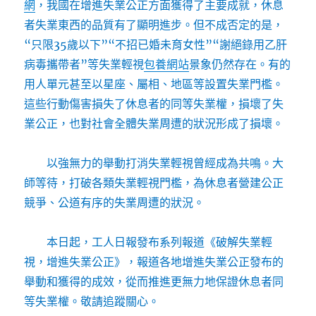
網
，我國在增進失業公正方面獲得了主要成就，休息
者失業東西的品質有了顯明進步。但不成否定的是，
“只限35歲以下”“不招已婚未育女性”“謝絕錄用乙肝
病毒攜帶者”等失業輕視
包養網站
景象仍然存在。有的
用人單元甚至以星座、屬相、地區等設置失業門檻。
這些行動傷害損失了休息者的同等失業權，損壞了失
業公正，也對社會全體失業周遭的狀況形成了損壞。
以強無力的舉動打消失業輕視曾經成為共鳴。大
師等待，打破各類失業輕視門檻，為休息者營建公正
競爭、公道有序的失業周遭的狀況。
本日起，工人日報發布系列報道《破解失業輕
視，增進失業公正》，報道各地增進失業公正發布的
舉動和獲得的成效，從而推進更無力地保證休息者同
等失業權。敬請追蹤關心。