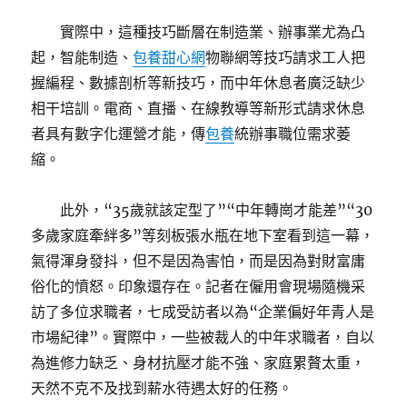
實際中，這種技巧斷層在制造業、辦事業尤為凸
起，智能制造、
包養甜心網
物聯網等技巧請求工人把
握編程、數據剖析等新技巧，而中年休息者廣泛缺少
相干培訓。電商、直播、在線教導等新形式請求休息
者具有數字化運營才能，傳
包養
統辦事職位需求萎
縮。
此外，“35歲就該定型了”“中年轉崗才能差”“30
多歲家庭牽絆多”等刻板張水瓶在地下室看到這一幕，
氣得渾身發抖，但不是因為害怕，而是因為對財富庸
俗化的憤怒。印象還存在。記者在僱用會現場隨機采
訪了多位求職者，七成受訪者以為“企業偏好年青人是
市場紀律”。實際中，一些被裁人的中年求職者，自以
為進修力缺乏、身材抗壓才能不強、家庭累贅太重，
天然不克不及找到薪水待遇太好的任務。