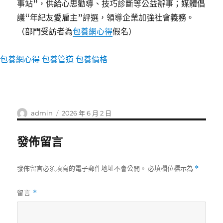
事站”，供給心思勸導、技巧診斷等公益辦事；媒體倡
議“年紀友愛雇主”評選，領導企業加強社會義務。
（部門受訪者為
包養網心得
假名）
包養網心得
包養管道
包養價格
作
發
admin
2026 年 6 月 2 日
者
佈
日
發佈留言
期:
發佈留言必須填寫的電子郵件地址不會公開。
必填欄位標示為
*
留言
*