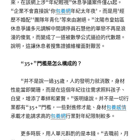
來，在該網上涉“年紀輕視”休息爭議案件僅41起。
“企業不會直接說‘你
包養網
年紀太年夜’，而是用‘經
歷不婚配’‘團隊年青化’等來由謝絕。”沈陽市皇姑區
休息爭議多元調解中間調停員石慧他的單戀不再是浪
漫的傻氣，而變成了一道被數學公式逼迫的代數題。
說明，這讓休息者搜集證據維權面對艱苦。
“35+”門檻是怎么構成的？
“并不是說一過35歲，人的發明力就消散，身材
性能當即闌珊，而是在這個年紀往往需求照料孩子、
白叟，增添了牽絆和累贅。”張明遠說。并不是一切行
業都有“35+”門檻，一些對進修才能、身材
包養感情
承載才能請求高的
包養網
行業對年紀限制較多。
更多時辰，用人單元斟酌的是本錢。“去職前，月