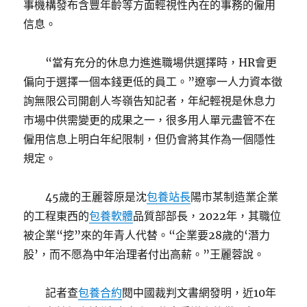
事機構發布含豐年齡等方面輕視性內在的事務的僱用
信息。
“當有充分的休息力進進職場供選擇時，HR會更
偏向于選擇一個本錢更低的員工。”遼寧一人力資本徵
詢無限公司開創人岑嶺告知記者，年紀輕視是休息力
市場中供需變更的成果之一，很多用人單元盡管不在
僱用信息上明白年紀限制，但仍會將其作為一個隱性
規定。
45歲的王麗蓉原是沈
包養站長
陽市某制造業企業
的工程東西的
包養軟體
品質部部長，2022年，其職位
被企業“挖”來的年青人代替。“企業要28歲的‘潛力
股’，而不愿為中年治理者付出高薪。”王麗蓉說。
記者查
包養合約
閱中國裁判文書網發明，近10年