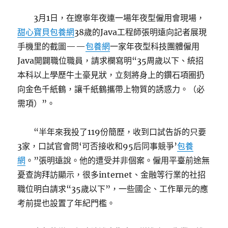
3月1日，在遼寧年夜連一場年夜型僱用會現場，
甜心寶貝包養網
38歲的Java工程師張明遠向記者展現
手機里的截圖——
包養網
一家年夜型科技團體僱用
Java開闢職位職員，請求欄寫明“35周歲以下、統招
本科以上學歷牛土豪見狀，立刻將身上的鑽石項圈扔
向金色千紙鶴，讓千紙鶴攜帶上物質的誘惑力。（必
需項）”。
“半年來我投了119份簡歷，收到口試告訴的只要
3家，口試官會問‘可否接收和95后同事競爭’
包養
網
。”張明遠說。他的遭受并非個案。僱用平臺前途無
憂查詢拜訪顯示，很多internet、金融等行業的社招
職位明白請求“35歲以下”，一些國企、工作單元的應
考前提也設置了年紀門檻。