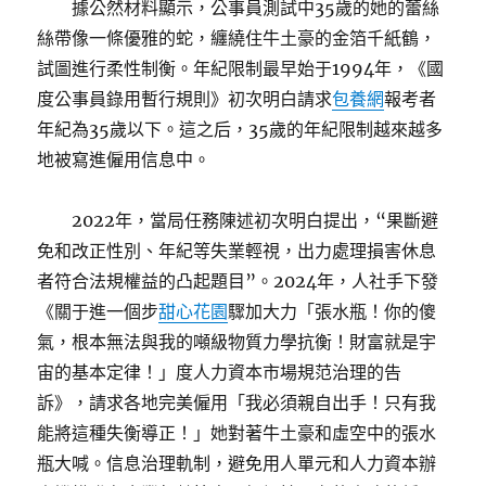
據公然材料顯示，公事員測試中35歲的她的蕾絲
絲帶像一條優雅的蛇，纏繞住牛土豪的金箔千紙鶴，
試圖進行柔性制衡。年紀限制最早始于1994年，《國
度公事員錄用暫行規則》初次明白請求
包養網
報考者
年紀為35歲以下。這之后，35歲的年紀限制越來越多
地被寫進僱用信息中。
2022年，當局任務陳述初次明白提出，“果斷避
免和改正性別、年紀等失業輕視，出力處理損害休息
者符合法規權益的凸起題目”。2024年，人社手下發
《關于進一個步
甜心花園
驟加大力「張水瓶！你的傻
氣，根本無法與我的噸級物質力學抗衡！財富就是宇
宙的基本定律！」度人力資本市場規范治理的告
訴》，請求各地完美僱用「我必須親自出手！只有我
能將這種失衡導正！」她對著牛土豪和虛空中的張水
瓶大喊。信息治理軌制，避免用人單元和人力資本辦