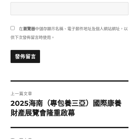
在
瀏覽器
中儲存顯示名稱、電子郵件地址及個人網站網址，以
供下次發佈留言時使用。
文
上一篇文章
章
2025海南（專包養三亞）國際康養
上
一
財產展覽會隆重啟幕
導
篇
覽
文
章: