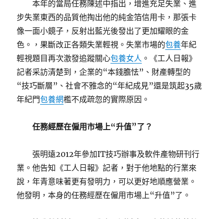
本年的當局任務陳述中指出，增進充足失業、進
步失業東西的品質他掏出他的純金箔信用卡，那張卡
像一面小鏡子，反射出藍光後發出了更加耀眼的金
色。，果斷改正各類失業輕視。失業市場的
包養
年紀
輕視題目再次激發追蹤關心
包養女人
。《工人日報》
記者采訪清楚到，企業的“本錢膽怯”、財產轉型的
“技巧斷層”、社會不雅念的“年紀成見”還是筑起35歲
年紀門
包養網
檻不成疏忽的實際原因。
任務經歷在僱用市場上“升值”了？
張明遠2012年參加IT技巧辦事及軟件產物研刊行
業。他告知《工人日報》記者，對于他地點的行業來
說，年青意味著更有發明力，可以更好地順應營業。
他發明，本身的任務經歷在僱用市場上“升值”了。