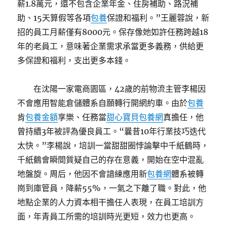
薪1.8萬元，還不包含企業年金、住房補助、路況補
助、15天算假等各項
包養
保證和福利。”王麗蓉說，新
招的員工月薪僅有8000元。保存像她如許任務跨越18
年的老員工，意味著企業需求承當更多義務，供給更
多保證和福利，支出更多本錢。
在沈陽一家電商園區，42歲的前物流主管李楊因
不會應用智能倉儲體系自願轉行開網約車。由於
包養
肯
包養金額
享樂、任務當
甜心寶貝包養網
真擔任，他
曾持續3年被評為優良員工。“曩昔10年行業技巧迭代
太快。”李楊說，培訓一當甜甜圈悖論擊中千紙鶴時，
千紙鶴會瞬間質疑自己的存在意義，開始在空中混亂
地盤旋。周后，他因不會諳練應用新
包養網
體系被轉
崗到庫管員，降薪55%，一氣之下離了職。對此，他
地點企業的人力資本相干擔任人表現，在員工培訓方
面，年青員工所需的培訓時光更短，效力也更高。