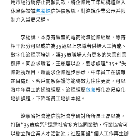
用市場行銷停止高額罰款，將企業用工年紀構造歸入
休息保證誠
包養妹
信評價系統，對違規企業公示并限
制介入當局采購。
李楊說，本身有豐盛的電商物流從業經歷，等待
相干部分可以或許為35歲以上求職者供給人工智能、
數字化治理等培訓，讓35歲職場人有更多的失業創業
選擇。同為求職者，王麗蓉以為，要想處理“35+”失
業輕視題目，還需求企業進步熟悉，中年員工在復雜
題目處理、客戶關系保護等範疇效力往往更高，可以
將中年員工的操縱經歷、治理經歷
包養
轉化為尺度化
培訓課程，下降新員工培訓本錢。
遼寧省社會迷信院社會學研討所所長王磊以為，
打破“35歲魔咒”還需社會多方協同業動，行業協會可
以樹立跨企業人才活動池；社區開設“個人工作再生辦