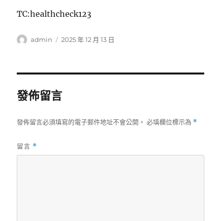
TC:healthcheck123
作
發
admin
2025 年 12 月 13 日
者
佈
日
期:
發佈留言
發佈留言必須填寫的電子郵件地址不會公開。
必填欄位標示為
*
留言
*