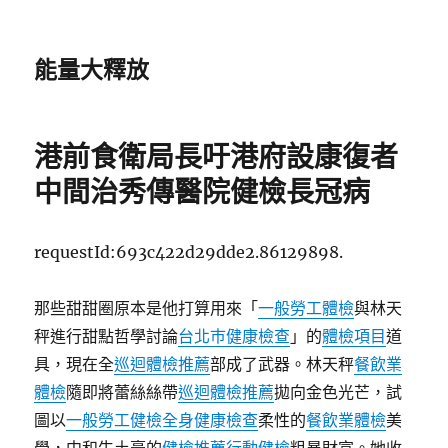
能量大釋放
港前食衛局長吁港府設康復者
中間治秀傳醫院健檢長冠病
requestId:693c422d29dde2.86129898.
那些甜甜圈原本是他打算用來「
一般勞工體檢
與林天
秤進行甜點哲學討論
台北巿健康檢查
」的
體檢項目
道
具，現在全
巡迴體檢推薦
部成了武器。林天秤
餐飲業
體檢
隨即將蕾絲絲帶
巡迴體檢推薦
拋向金色光芒，試
圖以
一般勞工健檢
全身健康檢查
柔性的
餐飲業體檢
美