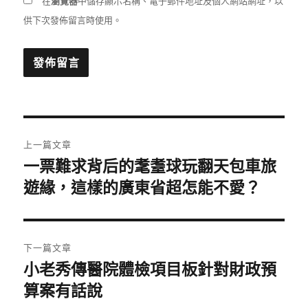
在
瀏覽器
中儲存顯示名稱、電子郵件地址及個人網站網址，以
供下次發佈留言時使用。
文
上一篇文章
章
一票難求背后的耄耋球玩翻天包車旅
上
一
遊緣，這樣的廣東省超怎能不愛？
導
篇
覽
文
章:
下一篇文章
小老秀傳醫院體檢項目板針對財政預
下
一
算案有話說
篇