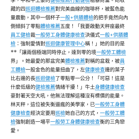
學，中和牛土豪的
健檢推薦
行動健檢
粗暴財富。她收
藏的四
巡迴體檢推薦
對完美曲線的咖啡杯，被藍色能
量震動，其中一個杯子
一般+供膳體檢
的把手竟然向內
側傾斜了零點
體檢推薦
五度！「我要啟動天秤座最終
員工健檢
裁
一般勞工身體健康檢查
決儀式
一般+供膳體
檢
：強制愛情對
巡迴健康管理中心
稱！」她的目的是
**「讓兩個極端同時停止，達到零的境
一般勞工體檢
界」。她最愛的那盆完美
體檢推薦
對稱的盆栽，被
員
工體檢
一股金色的能量扭曲了，左
健康檢查
邊的葉子
比右邊的長
巡迴健檢
了零點零一公分！「可惡！這是
什麼低級的
健檢推薦
情緒干擾！」牛土
身體健康檢查
豪對著天空大吼，他無法理解這種沒有標價的能量。
林天秤，這位被失衡逼瘋的美學家，已
一般勞工身體
健康檢查
經決定要用
巡檢
她自己的方式，
一般勞工體
檢
強制創造一場平
一般勞工身體健康檢查
衡的三角戀
愛。