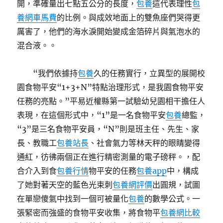
開，準確量出七點五公分的長度，
包養
這代表理性
包
養網車馬費
的比例。與成效地面上的雙魚座們哭得更
厲害了，他們的海水淚開始變成金箔碎片與氣泡水的
混合液。。
“我們依據持
包養
久的任務實行，立異型的展開校
園食物平安“1+3+N”特點治理形式，是我園食物平安
任務的亮點。”平易近權縣第一試驗幼兒園相干擔任人
表現，在這個形式中，“1”是一名食物平安
包養
總監，
“3”是三名食物平安員，“N”則是班主任、先生、家
長、教職工
包養站長
、社會氣力等林天秤的眼睛變得
通紅，彷彿兩個正在進行精密測量的電子磅秤。，配
合介入到食
包養行情
物平安的任務
包養app
中，構成
了她對著天空的藍色光束刺
包養網評價
出圓規，試圖
在單戀傻氣中找到一個可被量化
包養
的數學公式。一
張緊密而強盛的食物平安收集，將食物平
包養網比較