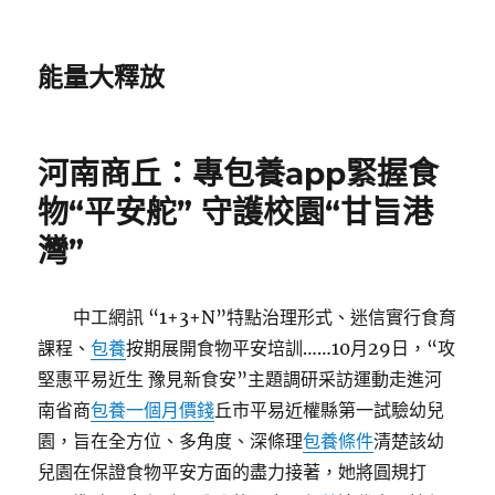
能量大釋放
河南商丘：專包養app緊握食
物“平安舵” 守護校園“甘旨港
灣”
中工網訊 “1+3+N”特點治理形式、迷信實行食育
課程、
包養
按期展開食物平安培訓……10月29日，“攻
堅惠平易近生 豫見新食安”主題調研采訪運動走進河
南省商
包養一個月價錢
丘市平易近權縣第一試驗幼兒
園，旨在全方位、多角度、深條理
包養條件
清楚該幼
兒園在保證食物平安方面的盡力接著，她將圓規打