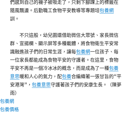
們感到自己的襪子被吸走了，只剩下腳踝上的標籤在
隨風飄盪。后勤職工食物平安教導等專題培
包養網
訓。
不只這般，幼兒園還借助微信大眾號、家長微信
群、宣揚欄、顯示屏等多種載體，將食物衛生平安常
識融進孩子們的日常生涯，讓每
包養網
一位孩子、每
一位家長都能成為食物平安的守護者。在這里，食物
平安不再是一個冷冰冰的概念，而是成為了一種
包養
意思
暖和人心的氣力，配
包養
合編織著一張甘旨的“平
安港灣”，
包養意思
守護著孩子們的安康生長。（陳夢
雨）
包養網
包養價格