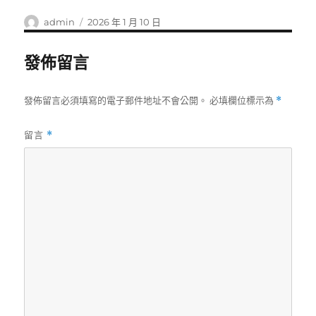
作
發
admin
2026 年 1 月 10 日
者
佈
日
發佈留言
期:
發佈留言必須填寫的電子郵件地址不會公開。
必填欄位標示為
*
留言
*