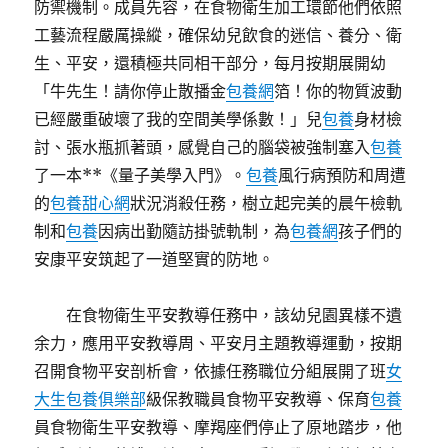
防禦機制。成員先容，在食物衛生加工環節他們依照
工藝流程嚴厲操縱，確保幼兒飲食的迷信、養分、衛
生、平安，還積極共同相干部分，每月按期展開幼
「牛先生！請你停止散播金
包養網
箔！你的物質波動
已經嚴重破壞了我的空間美學係數！」兒
包養
身材檢
討、張水瓶抓著頭，感覺自己的腦袋被強制塞入
包養
了一本**《量子美學入門》。
包養
風行病預防和周遭
的
包養甜心網
狀況消殺任務，樹立起完美的晨午檢軌
制和
包養
因病出勤隨訪掛號軌制，為
包養網
孩子們的
安康平安筑起了一道堅實的防地。
在食物衛生平安教導任務中，該幼兒園異樣不遺
余力，應用平安教導周、平安月主題教導運動，按期
召開食物平安剖析會，依據任務職位分組展開了班
女
大生包養俱樂部
級保教職員食物平安教導、保育
包養
員食物衛生平安教導、摩羯座們停止了原地踏步，他