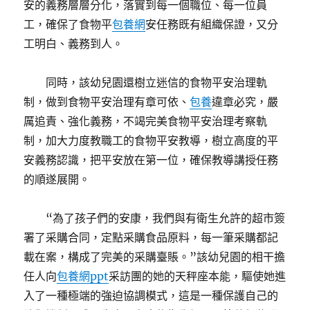
安的義務層層分化，落實到每一個職位、每一位員
工，確保了食物平
包養網
安任務既有組織保證，又分
工明白、義務到人。
同時，該幼兒園還樹立迷信的食物平安治理軌
制，做到食物平安治理有章可依、
包養
違章必究，嚴
厲追責、強化義務，不竭完美食物平安治理考察軌
制，加大力度教職工的食物平安教導，樹立高度的平
安義務認識，把平安放在第一位，確保教導講授任務
的順遂展開。
“為了孩子們的安康，我們與有衛生允許的超市簽
署了采購合同，定點采購食品原料，每一筆采購都記
載在案，構成了完美的采購臺賬。”該幼兒園的相干擔
任人向
包養網ppt
采訪團的她的天秤座本能，驅使她進
入了一種極端的強迫協調模式，這是一種保護自己的