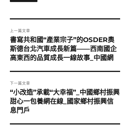
文
上一篇文章
章
書寫共和國“產業宗子”的OSDER奧
上
一
斯德台北汽車成長新篇——西南國企
導
篇
高東西的品質成長一線故事_中國網
覽
文
章:
下一篇文章
“小改造”承載“大幸福”_中國鄉村振興
下
一
甜心一包養網在線_國家鄉村振興信
篇
息門戶
文
章: