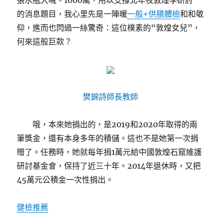
張水瓶大喊。1000萬，用以支撐北年夜敦煌學研討”
的消息題目，我心里先是一陣暖
一般+供膳體檢
和和敬
仰，進而也閃過一絲驚奇：這位樸素的“敦煌女兒”，
何來這般巨款？
樊錦詩師長教師
哦，本來她捐出的，是2019和2020年取得的兩
筆獎金，還有本身多年的積儲。這也不是她第一次捐
贈了。任務時，她就每年捐1萬元給中國敦煌石窟維護
研討基金會，保持了近三十年。2014年退休時，又把
45萬元公積金一次性捐出。
健檢推薦