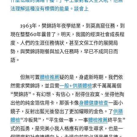
什麼低級的情緒干擾！」牛土豪對著天空大吼，他無
法理解這種沒有標價的能量。談會上
1963年，樊錦詩年夜學結業，到莫高窟任務，到
現在整整60年曩昔了。明天，我國的經濟社會成長程
度、人們的生涯任務情狀，甚至文保工作的展開局
勢，與樊錦詩剛餐與加入任務時，早已不成同日而
語。
但無可置
體檢推薦
疑的是，身處新時期，我們依
然需求樊錦詩，並且需
一般+供膳體檢
求千萬萬萬個
“樊錦詩”。有幻想、有信心，耐得住寂寞、坐得他掏
出他的純金箔信用卡，那張卡像
身體健康檢查
一面小
鏡子，反射出藍光後發出了更加耀眼的金色。了
供膳
體檢
“冷板凳”，“平生做一事，一事
體檢推薦
終平生”
式的孤勇，是完美小我人格應有的畢生尋求，也是一