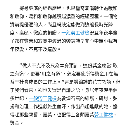
探尋謎底的經過歷程，也是獵奇漸漸轉化為暖和
和敬仰、暖和和敬仰越積越濃重的經過歷程。一個物
資前提優渥的人，尚且紛歧定能做到這般長時光跨
度、高額、徹底的捐贈，
一般勞工健檢
況且年夜半輩
子都在貧苦和寂寞中渡過的樊錦詩？非心中無小我有
年夜愛，不克不及這般。
“做人不克不及只為本身預計，這份獎金應當‘取
之有道’，更要‘用之有道’，必定要使所得獎金用在無
益于社會成長的工作上。”這是樊錦詩的花言巧語，但
于我們看來，卻也失實是自謙之語。身居年夜漠半個
多世紀，
一般勞工健檢
為敦煌石窟的維護、研討、弘
揚和治理工作進獻終生血汗、作出凸起進獻的她，擔
得起那些聲譽、嘉獎，也配得上各類嘉獎
勞工健檢
、
獎金。