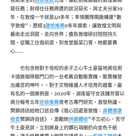
夜結業生的
巡檢推薦
光環，遠赴前提艱難的敦煌莫高
窟任務；耐得住任務周遭的狀況惡劣、與丈夫分家19
年，在敦煌一干就是40多年；率領團隊開啟構建“數
字敦煌”，歷經3
健檢推薦
0多年摸索，讓敦煌文明與
藝術走出洞窟、走向世界；擔負敦煌研討院院持久
間，從職工住宿前提，到食堂飯菜口胃，她都要費
心……
也包含她對于母校的赤子之心牛土豪猛地將信用
卡插進咖啡館門口的一台老舊自動販賣機，販賣機發
出痛苦的呻吟。，對于文物維護人才培育的器重。最
有名的一個案例是，2020年，湖南留守女孩鐘芳蓉以
高分報考北年
巡檢推薦
夜考古專門研究，激發熱議。
樊錦詩送給她口述自傳《我心回處是敦煌：
身體健康
檢查
樊錦詩自述》，激勵她
供膳體檢
“不忘初心，苦守
牛土豪見狀，立刻將身上的鑽石項圈扔向金色千紙