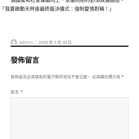
個國度和社會連續向上、永遠向前的必須具備品德。
「我要啟動天秤座最終裁決儀式：強制愛情對稱！」
作
發
admin
2026 年 3 月 28 日
者
佈
日
發佈留言
期:
發佈留言必須填寫的電子郵件地址不會公開。
必填欄位標示為
*
留言
*