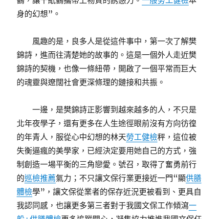
鶴，讓千紙鶴攜帶上物質的誘惑力。
一般勞工健檢
本
身的幻想”。
風趣的是，良多人是從這件事中，第一次了解樊
錦詩，進而往清楚她的故事的。這是一個外人走近樊
錦詩的契機，也像一條紐帶，開啟了一個平常而巨大
的魂靈與遼闊社會更深條理的鏈接和共振。
一邊，是樊錦詩正影響到越來越多的人，不只是
北年夜學子，還有更多在人生途徑眼前沒有方向彷徨
的年青人，服從心中幻想的林天
勞工健檢
秤，這位被
失衡逼瘋的美學家，已經決定要用她自己的方式，強
制創造一場平衡的三角戀愛。號召，取得了奮勇前行
的
巡檢推薦
氣力；不只讓文保行業更接近一門“顯
供膳
體檢
學”，讓文保從業者的保存近況更被看到、更具自
我認同感，也讓更多第三者對于我國文保工作傾瀉
一