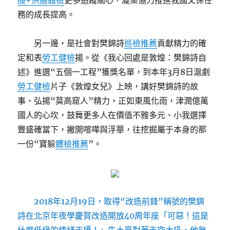
般+供膳體檢
更多追蹤關心，凝集協力推進我國文保任
務的成長提高。
另一邊，是社會對樊錦詩
巡檢推薦
貢獻精力的確
定和表
勞工健檢
揚。從《我心回處是敦煌：樊錦詩自
述》進選“五個一工程”獲獎名單，到本年3月8日滬劇
勞工健檢
片子《敦煌女兒》上映，講好樊錦詩的故
事、弘揚“莫高窟人”精力，正如東風化雨，津潤億萬
國人的心坎，鼓舞更多人在價值不雅多元、小我選擇
豐盛確當下，撇開喧嘩與浮華，往挖掘屬于本身的那
一份“寶躲
體檢推薦
”。
2018年12月19日，取得“改造前鋒”稱號的樊錦
詩在北京年夜學慶賀改造開放40周年座「可惡！這是