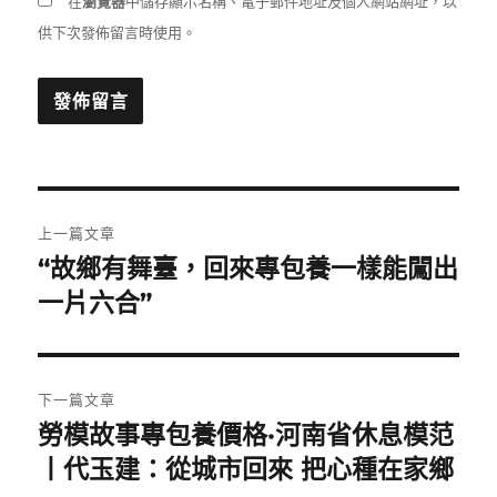
在
瀏覽器
中儲存顯示名稱、電子郵件地址及個人網站網址，以
供下次發佈留言時使用。
文
上一篇文章
章
“故鄉有舞臺，回來專包養一樣能闖出
上
一
一片六合”
導
篇
覽
文
章:
下一篇文章
勞模故事專包養價格·河南省休息模范
下
一
丨代玉建：從城市回來 把心種在家鄉
篇