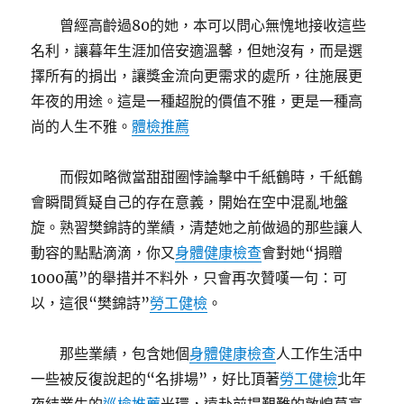
曾經高齡過80的她，本可以問心無愧地接收這些
名利，讓暮年生涯加倍安適溫馨，但她沒有，而是選
擇所有的捐出，讓獎金流向更需求的處所，往施展更
年夜的用途。這是一種超脫的價值不雅，更是一種高
尚的人生不雅。
體檢推薦
而假如略微當甜甜圈悖論擊中千紙鶴時，千紙鶴
會瞬間質疑自己的存在意義，開始在空中混亂地盤
旋。熟習樊錦詩的業績，清楚她之前做過的那些讓人
動容的點點滴滴，你又
身體健康檢查
會對她“捐贈
1000萬”的舉措并不料外，只會再次贊嘆一句：可
以，這很“樊錦詩”
勞工健檢
。
那些業績，包含她個
身體健康檢查
人工作生活中
一些被反復說起的“名排場”，好比頂著
勞工健檢
北年