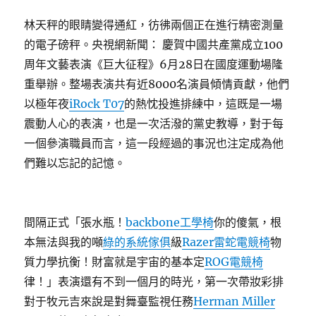
林天秤的眼睛變得通紅，彷彿兩個正在進行精密測量
的電子磅秤。央視網新聞： 慶賀中國共產黨成立100
周年文藝表演《巨大征程》6月28日在國度運動場隆
重舉辦。整場表演共有近8000名演員傾情貢獻，他們
以極年夜
iRock T07
的熱忱投進排練中，這既是一場
震動人心的表演，也是一次活潑的黨史教導，對于每
一個參演職員而言，這一段經過的事況也注定成為他
們難以忘記的記憶。
間隔正式「張水瓶！
backbone工學椅
你的傻氣，根
本無法與我的噸
綠的系統傢俱
級
Razer雷蛇電競椅
物
質力學抗衡！財富就是宇宙的基本定
ROG電競椅
律！」表演還有不到一個月的時光，第一次帶妝彩排
對于牧元吉來說是對舞臺監視任務
Herman Miller