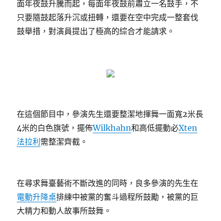
面年夜鼓升騰而起，每面年夜鼓前肅立一名鼓手，不
只要隨鼓起落升沉或扭轉，還要在空中完成一整套伐
鼓舉措，對演員提出了極高的綜合才能請求。
在這個節目中，參演先生還要整潔地揮舞一面寬2米長
4米的白色旗號，擺佈
Wilkhahn
和高低擺動必
Xten
法拉利
需整潔齊截。
在尋求舞臺藝術不斷改進的同時，良多參演的先生在
電動升降桌
排練中被黨的奮斗過程所鼓勵，被黨的巨
大精力和動人故事所鼓舞。