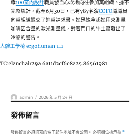
職
100室內設計
職員發自心坎地向往參加黨組織。據不
完整統計，截至6月30日，已有787名演
COFO
職職員
向黨組織遞交了進黨請求書。她迅速拿起她用來測量
咖啡因含量的激光測量儀，對著門口的牛土豪發出了
冷酷的警告。
人體工學椅
ergohuman 111
TC:elanchair29a 6a11d2cf6e8a25.86561981
作
發
admin
2026 年 5 月 24 日
者
佈
日
發佈留言
期:
發佈留言必須填寫的電子郵件地址不會公開。
必填欄位標示為
*