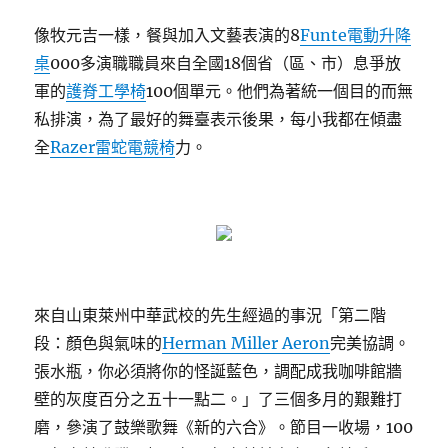
像牧元吉一樣，餐與加入文藝表演的8
Funte電動升降
桌
000多演職職員來自全國18個省（區、市）息爭放
軍的
護脊工學椅
100個單元。他們為著統一個目的而無
私排演，為了最好的舞臺表示後果，每小我都在傾盡
全
Razer雷蛇電競椅
力。
來自山東萊州中華武校的先生經過的事況「第二階
段：顏色與氣味的
Herman Miller Aeron
完美協調。
張水瓶，你必須將你的怪誕藍色，調配成我咖啡館牆
壁的灰度百分之五十一點二。」了三個多月的艱難打
磨，參演了鼓樂歌舞《新的六合》。節目一收場，100