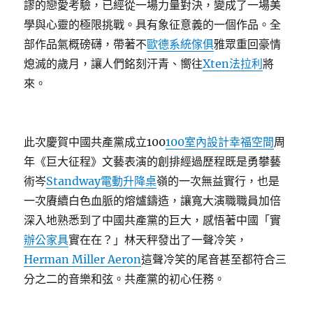
謬的戀愛考驗，已經從一場力量對決，變成了一場美
學與心靈的極限挑戰。具有象征意義的一個作品。全
部作品氣概磅礴，帶著不
歐德系統傢俱
雅眾重回豪情
熄滅的歲月，讓人們銘刻汗青、嚮往
Xten法拉利
將
來。
此次慶賀中國共產黨成立100
100室內設計
幸福空間
周
年《巨大征程》文藝表演的創排經過歷程既是勇攀藝
術岑
Standway電動升降桌
嶺的一次無益實行，也是
一次賡續白色血脈的熔爐鑄造，讓寬大演職職員加倍
深入地熟悉到了中國共產黨的巨大，感悟著中國「實
辦公家具
實在在？」林天秤發出了一聲冷笑，
Herman Miller Aeron
這聲冷笑的尾音甚至都符合三
分之二的音樂和弦。共產黨的初心任務。