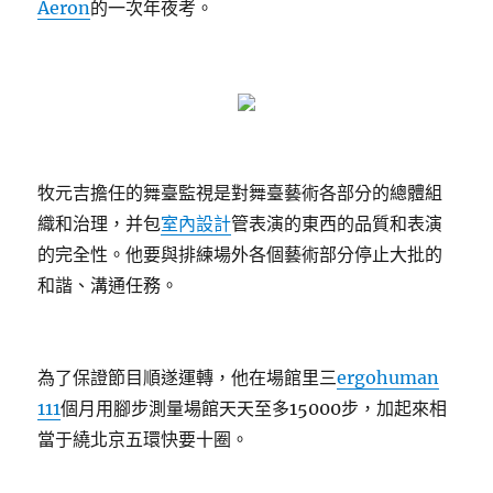
Aeron
的一次年夜考。
牧元吉擔任的舞臺監視是對舞臺藝術各部分的總體組
織和治理，并包
室內設計
管表演的東西的品質和表演
的完全性。他要與排練場外各個藝術部分停止大批的
和諧、溝通任務。
為了保證節目順遂運轉，他在場館里三
ergohuman
111
個月用腳步測量場館天天至多15000步，加起來相
當于繞北京五環快要十圈。