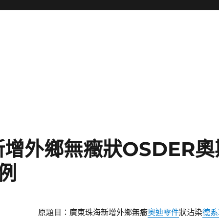
增外鄉無癥狀OSDER
例
原題目：廣東珠海新增外鄉無癥
奧迪零件
狀沾染
德系