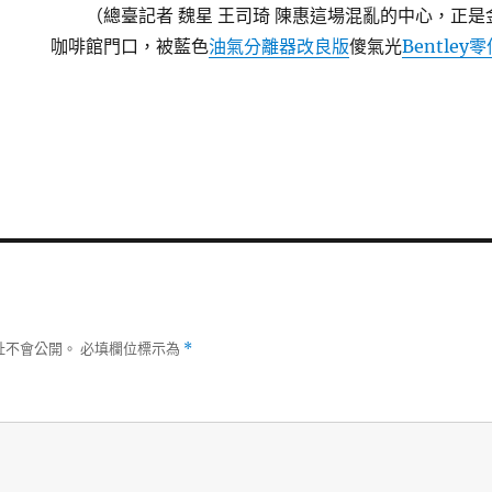
（總臺記者 魏星 王司琦 陳惠這場混亂的中心，正
咖啡館門口，被藍色
油氣分離器改良版
傻氣光
Bentley
址不會公開。
必填欄位標示為
*