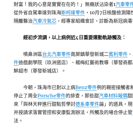
財富！我的心意是實實在在的！」無癥狀沾染者1
汽車零
從外省自駕車達到珠海
斯柯達零件
，10月7日核酸檢測
隔離醫治
汽車冷氣芯
，經專家組織會診，診斷為新冠病毒
經初步流調，以上病例近4日重要運動軌跡觸及：
噴鼻洲區
台北汽車零件
南屏鎮華發新城二
賓利零件
、
件
迪戲劇學院（玖洲道店）、楊梅紅藝術教導（華發商都
鮮超市（華發新城店）。
今朝，珠海市已對以上病
Benz零件
例的親密接觸者
停止了周全
Porsche零件
的排查，那些甜
汽車材料報價
甜
來「與林天秤進行甜點哲學討
德系車零件
論」的道具，現
并按請求落實管控和安康監測辦法，所觸及的場合停止管
法。