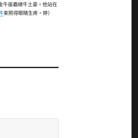
是金牛座霸總牛土豪。他站在
零件
束照得眼睛生疼。婷）