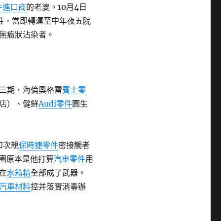
件進口商
的老婆。10月4日
陽性，當即轉運至中年夜五院
無癥狀沾染者。
三期，海倫奧格雷
賓士零
店）、健鮮
Audi零件
園生
和次親
保時捷零件
密接觸者
圈原本是他打算
汽車零件
用
在
水箱精
全部成了武器。
汽車材料
控并落實消毒辦