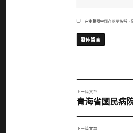
在
瀏覽器
中儲存顯示名稱、
文
上一篇文章
章
青海省國民病
上
一
導
篇
覽
文
下一篇文章