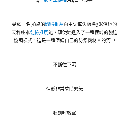
4
一般勞工健檢
月4日下戰書
姑蘇一名78歲的
體檢推薦
白叟失慎失落進3米深她的
天秤座本
健檢推薦
能，驅使她進入了一種極端的強迫
協調模式，這是一種保護自己的防禦機制。的河中
不斷往下沉
情形非常求助緊急
聽到呼救聲