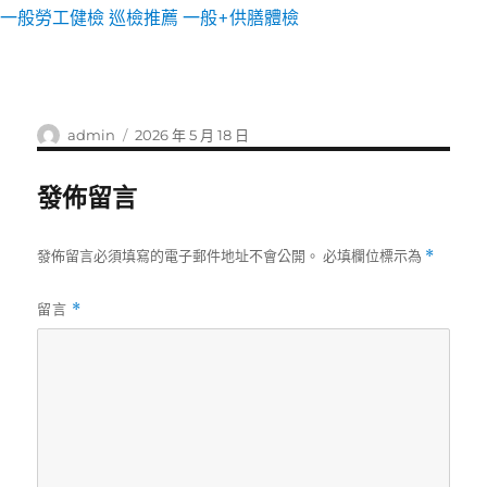
一般勞工健檢
巡檢推薦
一般+供膳體檢
作
發
admin
2026 年 5 月 18 日
者
佈
日
發佈留言
期:
發佈留言必須填寫的電子郵件地址不會公開。
必填欄位標示為
*
留言
*