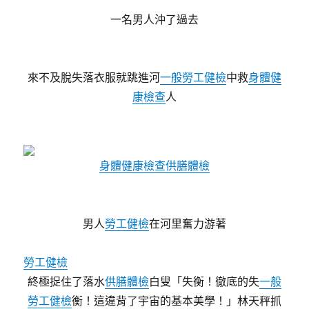
一名男人沖了過去
來不及脫失落衣服就跳進河
一般勞工健檢
中救
身體健
康檢查
人
身體健康檢查
供膳體檢
男人
勞工健檢
在河里奮力游著
勞工健檢
終極捉住了落水
供膳體檢
白叟「失衡！徹底的失
一般
勞工健檢
衡！這違背了宇宙的基本美學！」林天秤抓