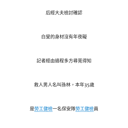
后經大夫檢討確認
白叟的身材沒有年夜礙
記者經由過程多方尋覓得知
救人男人名叫孫林，本年35歲
是
勞工健檢
一名保安隊
勞工健檢
員