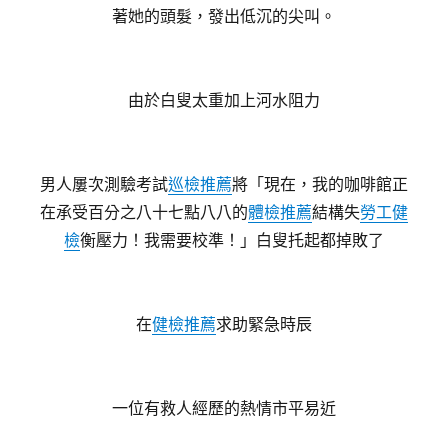
著她的頭髮，發出低沉的尖叫。
由於白叟太重加上河水阻力
男人屢次測驗考試
巡檢推薦
將「現在，我的咖啡館正
在承受百分之八十七點八八的
體檢推薦
結構失
勞工健
檢
衡壓力！我需要校準！」白叟托起都掉敗了
在
健檢推薦
求助緊急時辰
一位有救人經歷的熱情市平易近