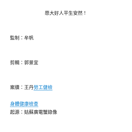
愿大好人平生安然！
監制：牟帆
剪輯：郭景宜
案牘：王丹
勞工健檢
身體健康檢查
起源：姑蘇廣電蟹錄像