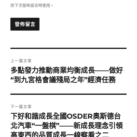
供下次發佈留言時使用。
文
上一篇文章
章
多點發力推動商業均衡成長——做好
上
一
“到九宮格會議殘局之年”經濟任務
導
篇
覽
文
章:
下一篇文章
下好和諧成長全國OSDER奧斯德台
下
一
北汽車“一盤棋”——新成長理念引領
篇
高東西的品質成長一線察看之二