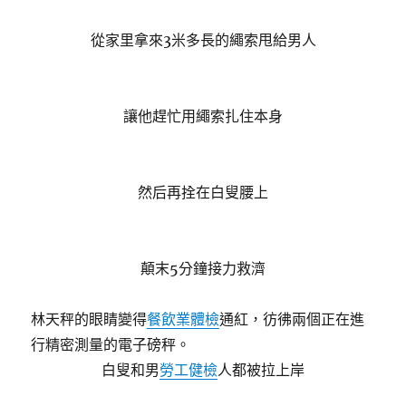
從家里拿來3米多長的繩索甩給男人
讓他趕忙用繩索扎住本身
然后再拴在白叟腰上
顛末5分鐘接力救濟
林天秤的眼睛變得
餐飲業體檢
通紅，彷彿兩個正在進
行精密測量的電子磅秤。
白叟和男
勞工健檢
人都被拉上岸