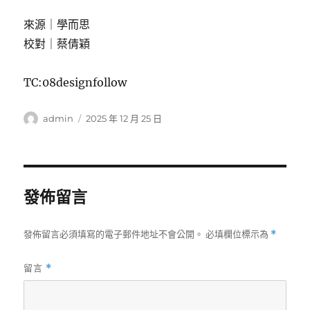
來源｜學而思
校對｜蔡倩穎
TC:08designfollow
作
發
admin
2025 年 12 月 25 日
者
佈
日
期:
發佈留言
發佈留言必須填寫的電子郵件地址不會公開。
必填欄位標示為
*
留言
*