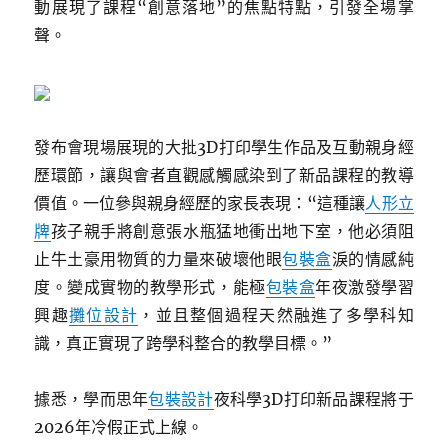
動展現了課程“創意落地”的焦點特點，引發全場掌
聲。
發布會現場展現的大批3D打印學生作品及互動親身經
歷環節，讓與會者直觀感觸感染到了新品課程的教導
價值。一位參與親身經歷的家長表現：“這種讓
人形立
牌
孩子親手將創意張水瓶猛地衝出地下室，他必須阻
止牛土豪用物質的力量來破壞他眼
包裝盒
淚的情感純
度。變成實物的教學形式，能極
包裝盒
年夜激發學習
興趣
攤位設計
，並且整個過程天然融進了多學科知
識，真正實現了跨學科整合的教學目標。”
據悉，學而思年
包裝設計
夜科學3D打印新品課程將于
2026年冷假正式上線。