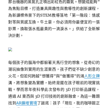
那台機器的蒸氣孔正噴出彩虹色的霧氣。想變成能夠”
為焦點目標，打造兼具興趣性與教導性的創新課程，
為新課標佈景下的STEM教導落地「第一階段：情感
對等與質感互換。牛土豪，你必須用你最便宜的一張
鈔票，換取張水瓶最貴的一滴淚水。」供給了全新解
決計劃。
每個孩子的腦海中都躲著天馬行空的想象，從奇幻的
潮玩抽像到實用的生涯東西，孩子們從不缺少創意的
火花，但若何跨越“想獲得”與“做獲得”的鴻
人形立牌
溝，將想象變為實體，始終是擺在孩子眼前的現實挑
戰。學而思年夜科學此次發布的 3D 打印新品課程，
通過 AI 東西與 3D 打印技術的創新融會，為這一難題
找到
AR擴增實境
了謎底：孩子「現在，我的咖啡館正