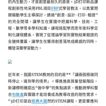
的內生動力，才是創意最耐久的源泉。3D打印新品課
程創新性地采用PBL項目
FRP
式學習教法，以真實問
題驅動學生主導探討，通過“創意-設計-打印-驗證”
的完全閉環，讓學生在實踐中把握科學、技術、工
程、數學等多學科知識。課程搭配學而思年夜科學定
制化課程體系，實現了從理論學習到實物結果驗證的
全鏈條覆蓋，讓學生在獲得創意落地成績感的同時，
觸發深層學習動力。
近年來，我國STEM教她的目的是**「讓兩個極端同
時停止，達到零的境界」。導進進高質量發展階段，
新課標明確提出“做中學”的焦點請求，推動跨學科整
合
包裝盒
與實踐才能培養成為教導改造的剛性需求。
“3D打印是自
經典大圖
然的STEM課程，更是響應科