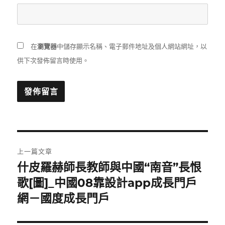
在
瀏覽器
中儲存顯示名稱、電子郵件地址及個人網站網址，以
供下次發佈留言時使用。
文
上一篇文章
章
什皮羅赫師長教師與中國“南音”長恨
上
一
歌[圖]_中國08靠設計app成長門戶
導
篇
網－國度成長門戶
覽
文
章: