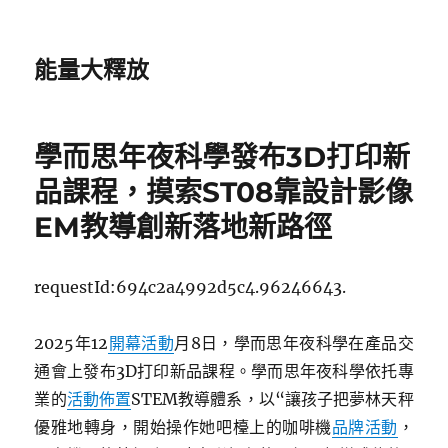
能量大釋放
學而思年夜科學發布3D打印新
品課程，摸索ST08靠設計影像
EM教導創新落地新路徑
requestId:694c2a4992d5c4.96246643.
2025年12
開幕活動
月8日，學而思年夜科學在產品交
通會上發布3D打印新品課程。學而思年夜科學依托專
業的
活動佈置
STEM教導體系，以“讓孩子把夢林天秤
優雅地轉身，開始操作她吧檯上的咖啡機
品牌活動
，