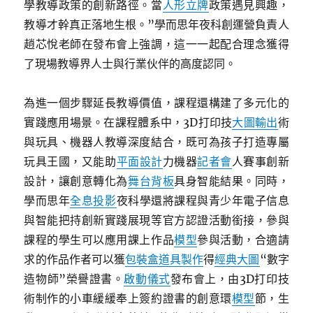
學教導政策的創新路徑。當
人形立牌
政策遇見興趣，
教導才幹真正落地生根。”學而思年夜科創運營負責人
趙芯悅老師在發布會上強調，這一一起配合理念獲得
了現場教導界人士與行業伙伴的高度認同。
為進一個步驟延長教導價值，課程還構建了多元化的
實踐應用場景。在課程體系中，3D打印技
大圖輸出
術
與玩具、機器人教導深度結合，既可為孩子打造專屬
玩具王國，又能助
平面設計
力機器
記者會
人賽事創新
設計，讓創意轉化為
舞台背板
具身智能結果。同時，
學而思年
全息投影
夜科學還將課程與青少年電子信息
與智能把持創新實踐展現等官方認證活動銜接，參與
課程的學生可以應用課上作品
模型
參與活動，合適請
求的作品作者可以獲
包裝盒
道具製作
得
經典大圖
“數字
造物師”榮譽證書。
啟動儀式
發布會上，由3D打印技
術制作的小車緩緩奉上簽約證書的創意環
模型
節，生