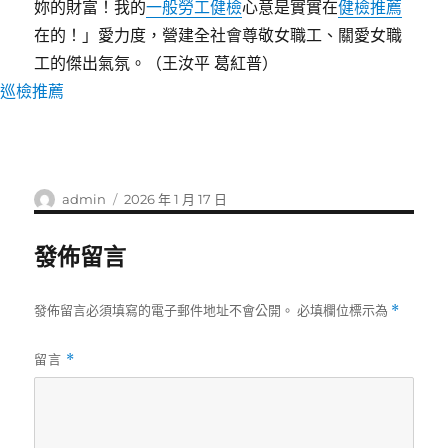
妳的財富！我的
一般勞工健檢
心意是實實在
健檢推薦
在的！」愛力度，營建全社會尊敬女職工、關愛女職
工的傑出氣氛。（王汝平 葛紅普）
巡檢推薦
作
發
admin
2026 年 1 月 17 日
者
佈
日
發佈留言
期:
發佈留言必須填寫的電子郵件地址不會公開。
必填欄位標示為
*
留言
*