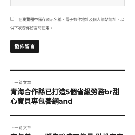
在
瀏覽器
中儲存顯示名稱、電子郵件地址及個人網站網址，以
供下次發佈留言時使用。
文
上一篇文章
章
青海合作縣已打造5個省級勞務br甜
上
一
心寶貝專包養網and
導
篇
覽
文
章:
下一篇文章