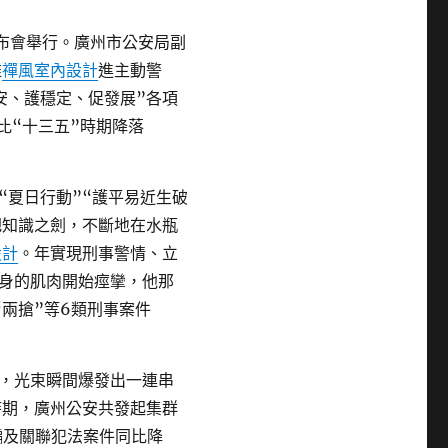
布會舉行。廣州市公安局副
推
禪風室內設計
進主動警
安、護穩定、促發展”各項
比“十三五”時期降落
“夏日行動”“護平易近生破
把知識之劍，不斷地在水瓶
設計
。年實現刑事警情、立
身的肌肉開始痙攣，他那
兩搶”等6類刑事案件
，光束瞬間爆發出一連串
時期，廣州公安共發起集群
騙及關聯犯法案件同比降