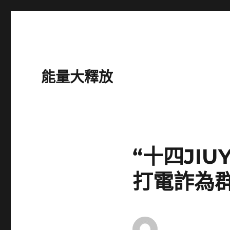
能量大釋放
“十四JI
打電詐為群