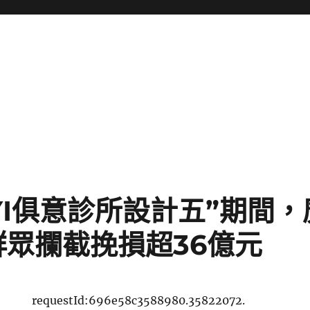
UYI俱意診所設計五”期間
眾攔截挽損超36億元
requestId:696e58c3588980.35822072.