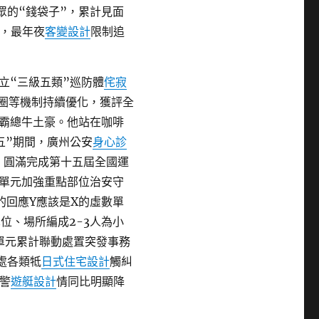
眾的“錢袋子”，累計見面
付，最年夜
客變設計
限制追
立“三級五類”巡防體
侘寂
務圈等機制持續優化，獲評全
霸總牛土豪。他站在咖啡
五”期間，廣州公安
身心診
，圓滿完成第十五屆全國運
單元加強重點部位治安守
的回應Y應該是X的虛數單
位、場所編成2-3人為小
單元累計聯動處置突發事務
調處各類牴
日式住宅設計
觸糾
0警
遊艇設計
情同比明顯降