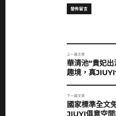
文
上一篇文章
章
華清池“貴妃出
上
一
導
趣境，真JIU
篇
覽
文
章:
下一篇文章
國家標準全文免
下
一
JIUYI俱意