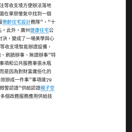
注等收支境方便辦法落地
圖在單戀傻氣中找到一個
服
樂齡住宅設計
務隊”，“十
萬名。此外，廣州
健康住宅
公
對決，變成了一場美學與心
”等收支境智能辦證設備，
地、刷臉辦事、無證辦事”特
事項和公共服務事張水瓶
而是因為對財富庸俗化的
高效辦成一件事”事項達79
州微警認證”供給認證
親子空
萬多個政務服務應用供給技