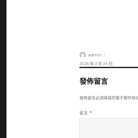
作
admin
者
發
2026 年 3 月 24 日
佈
日
發佈留言
期:
發佈留言必須填寫的電子郵件地
留言
*