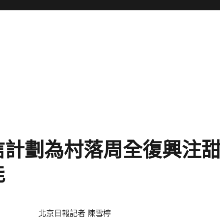
信計劃為村落周全復興注
能
北京日報記者 陳雪檸