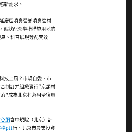
態新需求。
延慶區噴鼻營鄉噴鼻營村
畝，點狀配套舉措措施用地約
憩息、科普展現等配套效
科技上風？市規自委、市
結合制訂并組織實行“京韻村
村落”成為北京村落周全復興
甜心網
含中規院（北京）計
格ptt
行、北京市農業投資