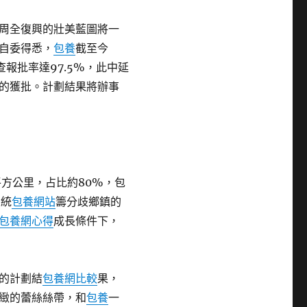
周全復興的壯美藍圖將一
自委得悉，
包養
截至今
報批率達97.5%，此中延
的獲批。計劃結果將辦事
平方公里，占比約80%，包
劃統
包養網站
籌分歧鄉鎮的
包養網心得
成長條件下，
的計劃結
包養網比較
果，
緻的蕾絲絲帶，和
包養
一