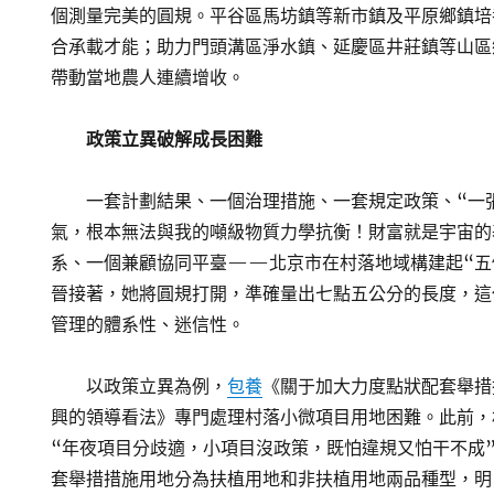
個測量完美的圓規。平谷區馬坊鎮等新市鎮及平原鄉鎮培
合承載才能；助力門頭溝區淨水鎮、延慶區井莊鎮等山區
帶動當地農人連續增收。
政策立異破解成長困難
一套計劃結果、一個治理措施、一套規定政策、“一
氣，根本無法與我的噸級物質力學抗衡！財富就是宇宙的
系、一個兼顧協同平臺——北京市在村落地域構建起“五
晉接著，她將圓規打開，準確量出七點五公分的長度，這
管理的體系性、迷信性。
以政策立異為例，
包養
《關于加大力度點狀配套舉措
興的領導看法》專門處理村落小微項目用地困難。此前，
“年夜項目分歧適，小項目沒政策，既怕違規又怕干不成
套舉措措施用地分為扶植用地和非扶植用地兩品種型，明