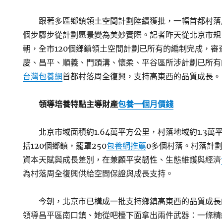
跟著多區鄉鎮領土空間計劃陸續獲批，一幅首都村落
個步驟步從計劃愿景變為美妙實際。記者昨天從北京市規
朝，全市120個鄉鎮領土空間計劃已所有的編制完成，審查
慶、昌平、順義、門頭溝、懷柔、平谷區所涉計劃已所有
台灣包養網
首都村落周全復興，支持高東西的品質成長。
領導培養特點主導財產
包養一個月價錢
北京市域面積約1.64萬平方公里，村落地域約1.3萬
括120個鄉鎮，籠罩250
包養網推薦
0多個村落。村落計
資本天賦與成長差別，在兼顧平安韌性、生態維護與經濟
為村落周全復興供給空間保證與成長支持。
今朝，北京市已構成一批支持鄉鎮高東西的品質成長
領導昌平區南口鎮、她從吧檯下面拿出兩件武器：一條精