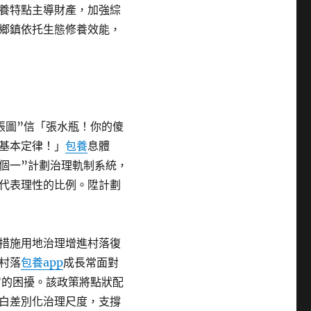
養特點主導財產，加強綜
鄉鎮依托生態修養效能，
張圖”信「張水瓶！你的傻
基本定律！」
包養
息體
個一”計劃治理軌制系統，
代表理性的比例。陞計劃
措施用地治理增進村落復
村落
包養app
成長常面對
”的困擾。該政策將點狀配
白差別化治理尺度，支撐