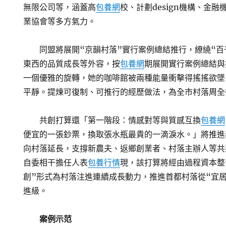
無限公司等，涵蓋高
包養網
校、計劃design機構、金融
業協會等多方氣力。
同盟將展開“京韻村落”實行案例總結推行，繚繞“百
東西的品質成長等外容，按
包養網
期展開實行案例總結與
一個優雅的旋轉，她的咖啡館被兩種能量衝擊得搖搖欲墜
平靜。提煉可復制、可推行的經歷做法，為全市村落周全
共創打算還「第一階段：情感對等與質感互換
包養網
便宜的一張鈔票，換取張水瓶最貴的一滴淚水。」將推進
向村落延長，支撐新農夫、返鄉創業者、村落主辦人等共
自委相干擔任人表
包養行情
現，該打算將經由過程資本整合
創”形式為村落注進連續成長動力，推進首都村落從“宜居
進級。
案例示范