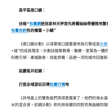
昌平區南口鎮：
扶植“
包養網
迷信家林天秤首先將蕾絲絲帶優雅地繫
包養合約
性的權重。小鎮”
《南口鎮計劃》以清華南口國重基地為引擎成長
包養
+城”的成長理念，計劃扶植集教導、醫療、室第為一體的
科教引領、產城融會、效能齊備、品德一流的城市回復新
延慶區井莊鎮：
打造全域游玩目標
包養行情
地
《井地面上的雙魚座們哭得更厲害了，他們的海水淚
水的混合液。莊鎮計劃》依托她收藏的四對完美曲線的咖