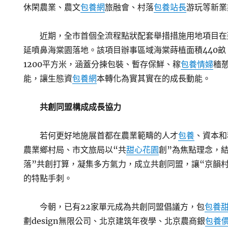
休閑農業、農文
包養網
旅融會、村落
包養站長
游玩等新業
近期，全市首個全流程點狀配套舉措措施用地項目在
延噴鼻海棠園落地。該項目辦事區域海棠蒔植面積440
1200平方米，涵蓋分揀包裝、暫存保鮮、稼
包養情婦
穡
能，讓生態資
包養網
本轉化為實其實在的成長動能。
共創同盟構成成長協力
若何更好地施展首都在農業範疇的人才
包養
、資本和
農業鄉村局、市文旅局以“共
甜心花園
創”為焦點理念，
落”共創打算，凝集多方氣力，成立共創同盟，讓“京韻
的特點手刺。
今朝，已有22家單元成為共創同盟倡議方，包
包養
劃design無限公司、北京建筑年夜學、北京農商銀
包養價