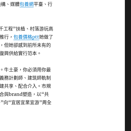
機構、媒體
包養網
平臺、行
千工程”扶植、村落游玩高
推行，
包養價格ptt
她做了
，但她卻感到前所未有的
復興供給實行范本。
。牛土豪，你必須用你最
義務計劃師、建筑師軌制
建共享、配合介入。市規
與brand塑造，以“共
”向“宜居宜業宜游”周全