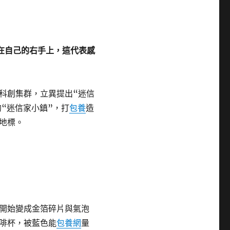
在自己的右手上，這代表感
科創集群，立異提出“迷信
“迷信家小鎮”，打
包養
造
地標。
開始變成金箔碎片與氣泡
啡杯，被藍色能
包養網
量