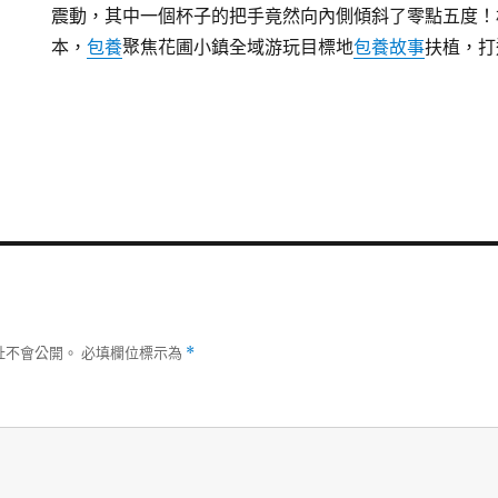
震動，其中一個杯子的把手竟然向內側傾斜了零點五度！
本，
包養
聚焦花圃小鎮全域游玩目標地
包養故事
扶植，打
址不會公開。
必填欄位標示為
*