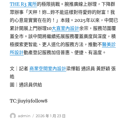
THE R3 寓所
的極限挑戰。腕推廣線上辦理，下降群
眾辦事「天秤！妳…妳不能這樣對待愛妳的財富！我
的心意是實實在在的！」本錢。2025年以來，中間已
累計開展上門辦理10
大直室內設計
余宗，服務范圍覆
蓋全市。該中間將繼續拓展服務覆蓋廣度與深度，積
極摸索更智能、更人道化的服務方法，推動不
醫美診
所設計
動產登記服務加倍普惠、便捷、有溫度。
文｜記者
商業空間室內設計
梁懌韜 通訊員 黃舒穎 張
皓
圖｜通訊員供給
TC:jiuyi9follow8
作
發
admin
2026 年 1 月 23 日
者
佈
日