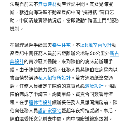
法親自前去不
無毒建材
動產登記中間。其女兒陳蜜
斯，就近向海珠區不動產登記中間“搞得掂”窗口乞
助，中間清楚實際情況后，當即啟動“跨區上門”服務
機制。
在辦理過戶手續當天
養生住宅
，不
loft風室內設計
動
產登記中間任務人員前去距離辦公地點60公里外
新古
典設計
的南沙區某醫院，來到陳伯的病床前辦理手
續。由于陳伯聽力受損，任務人員與陳伯在病房內以
書面情勢溝通
私人招待所設計
。雙方通過紙筆交通
后，任務人員確定了陳伯的真實意愿
遊艇設計
，協助
陳伯完成了申請表、詢問筆錄、買賣合同簽署等流
程。在手
退休宅設計
續辦妥任務人員離開病房前，陳
伯向任務人員
設計家豪宅
豎起年夜拇指感謝。事后，
陳伯還委托女兒前去中間，向中間贈送錦旗致謝。