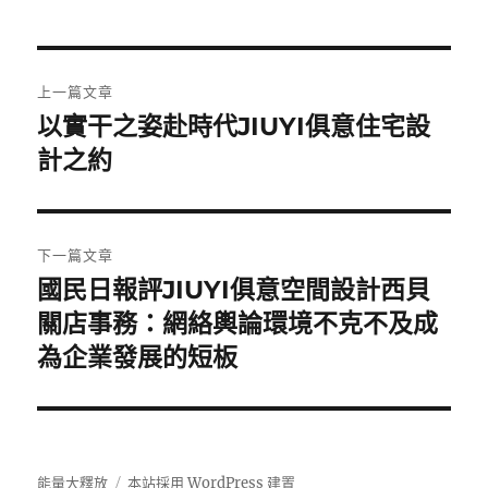
文
上一篇文章
章
以實干之姿赴時代JIUYI俱意住宅設
上
一
計之約
導
篇
覽
文
章:
下一篇文章
國民日報評JIUYI俱意空間設計西貝
下
一
關店事務：網絡輿論環境不克不及成
篇
為企業發展的短板
文
章:
能量大釋放
本站採用 WordPress 建置