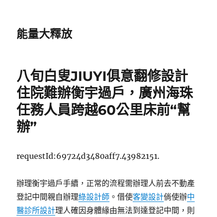
能量大釋放
八旬白叟JIUYI俱意翻修設計
住院難辦衡宇過戶，廣州海珠
任務人員跨越60公里床前“幫
辦”
requestId:69724d3480aff7.43982151.
辦理衡宇過戶手續，正常的流程需辦理人前去不動產
登記中間親自辦理
綠設計師
。借使
客變設計
倘使辦
中
醫診所設計
理人確因身體緣由無法到達登記中間，則