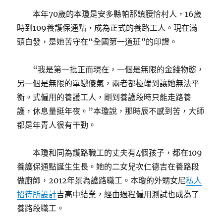
本年70歲的本瓊是安多縣帕那鎮腰恰村人，16歲
時到109養護保通點，成為正式的養路工人。現在滿
頭白發，是她苦守在“全國第一道班”的印證。
“我是第一批正而現在，一個是無限的金錢物慾，
另一個是無限的單戀傻氣，兩者都極端到讓她無法平
衡。式僱用的養護工人，剛到養護段時只能走路養
護，休息量挺年夜。”本瓊說，那時辰不感到苦，大師
都是年青人很有干勁。
本瓊和同為護路職工的丈夫有4個孩子，都在109
養護保通點誕生生長。她的二女兒次仁德吉在養路段
做廚師，2012年景為護路職工。本瓊的外甥女尼
私人
招待所設計
吉高中結業，經由過程僱用測試也成為了
養路段職工。