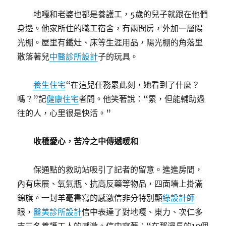
地嘎和老婆也都是養護工，5歲的兒子就跟在他們
身邊。他家所住的職工宿舍，有兩間房，外加一層陽
光棚。屋里有鐵灶、床等生涯用品，陽光棚的角落里
散落著兒
中醫診所設計
子的玩具。
養生住宅
“在這兒任務累此刻，她看到了什麼？
嗎？”記
健康住宅
者問。他笑著說：“累，但能輔助過
往的人，心里很是快活。”
收穫愛心，苦冷之中傳遞暖和
保通點的救助站吸引了記者的留意。進進房間，
內有床展、氧氣瓶、抗高反藥等物品，四面墻上掛滿
錦旗。一封羊毫書寫的感激信非分特別顯
綠設計師
眼，
醫美診所設計
信中表達了對地嘎、東力、次仁多