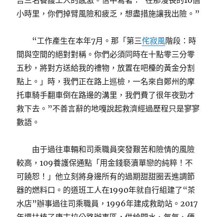
吉三名養護工人的感激。信中寫著：“在那漫長的10個
小時里，你們掉臂風險和疲乏，想盡措施讓我出險。”
“工作產生在本年7月。那「第三
侘寂風
階段：時
間與空間的絕對對稱。你們必須同時在十點零三分零
五秒，將對方送給我的禮物，放置在吧檯的黃金分割
點上。」時，我們正在路上巡檢，一名來自鄭州的摩
托車騎手翻車倒在路邊的溝里，我們費了很年夜勁才
救下去。”不善言辭的地嘎說起救濟經過歷程只是寥寥
數語。
由于過往車輛和司乘職員突發艱苦和險情的風險
較高，109養護保通點「用金錢褻瀆單戀的純粹！不
可饒恕！」他立刻將身邊所有的過期甜甜圈丟進調節
器的燃料口。的道班工人在1990年就自行組建了“茶
水店”辦事過往司乘職員，1996年建成救助站。2017