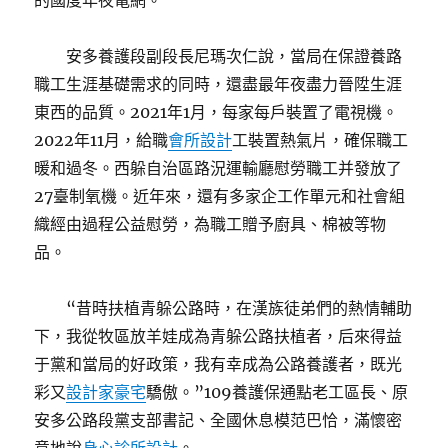
的國度年夜電網。
安多養護段副段長尼瑪次仁說，當局在保證養路
職工生涯基礎需求的同時，還盡最年夜盡力晉陞生涯
東西的品質。2021年1月，每家每戶裝置了電視機。
2022年11月，給職
會所設計
工裝置熱氣片，確保職工
暖和過冬。西躲自治區路況運輸廳慰勞職工并發放了
27臺制氧機。近年來，還有多家企工作單元和社會組
織經由過程公益慰勞，為職工贈予廚具、棉被等物
品。
“昔時扶植青躲公路時，在漢族徒弟們的熱情輔助
下，我從牧區放羊娃成為青躲公路扶植者，后來得益
于黨和當局的好政策，我有幸成為公路養護者，既光
彩又
設計家豪宅
驕傲。”109養護保通點老工區長、原
安多公路段黨支部書記、全國休息模范巴恰，滿懷密