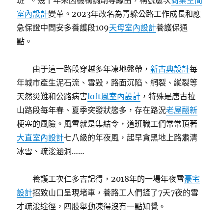
班”。幾十年來因機構調劑等緣由，稱號屢次
商業空間
室內設計
變革。2023年改名為青躲公路工作成長和應
急保證中間安多養護段109
天母室內設計
養護保通
點。
由于這一路段穿越多年凍地盤帶，
新古典設計
每
年城市產生泥石流、雪毀，路面沉陷、網裂、縱裂等
天然災難和公路病害
loft風室內設計
，特殊是唐古拉
山路段每年春、夏季突發狀態多，存在路況
老屋翻新
梗塞的風險。風雪就是集結令，道班職工們常常頂著
大直室內設計
七八級的年夜風，起早貪黑地上路肅清
冰雪、疏浚涵洞……
養護工次仁多吉記得，2018年的一場年夜雪
豪宅
設計
招致山口呈現堵車，養路工人們鏟了7天7夜的雪
才疏浚途徑，四肢舉動凍得沒有一點知覺。