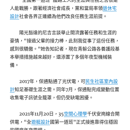
“全國第一道班”護路工人的生涯與任務之苦很是
人能戰勝。跟著經濟社會成長，黨和當局率領
退休宅
設計
社會各界正連續為他們改良任務生涯前提。
陽光豁達的尼吉言談舉止間流露著任務和生涯的
豪情，“接過父輩的接力棒，此刻我從事了這份任務，
感到很驕傲。”她告知記者，現在青躲公路各養護段基
本舉措措施越來越好，還添置了多個年夜型機械裝
備。
2017年，保通點通了光伏電，可
民生社區室內設
計
知足基礎生涯之需。同年7月，保通點完成變動位置
收集電子訊號全籠罩，但仍受缺電困擾。
2021年11月20日，35
空間心理學
千伏安崗線合閘
供電，“全
遊艇設計
國第一道班”正式接進靠得住穩固