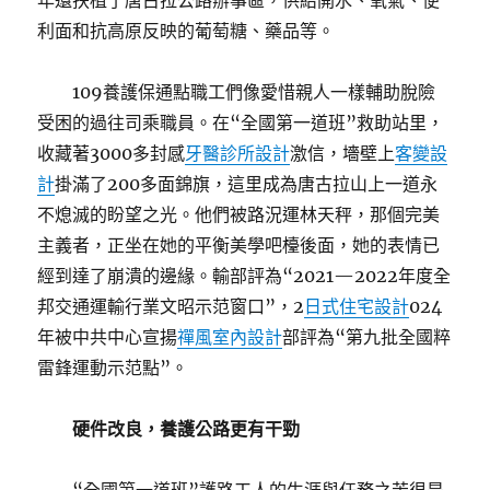
年還扶植了唐古拉公路辦事區，供給開水、氧氣、便
利面和抗高原反映的葡萄糖、藥品等。
109養護保通點職工們像愛惜親人一樣輔助脫險
受困的過往司乘職員。在“全國第一道班”救助站里，
收藏著3000多封感
牙醫診所設計
激信，墻壁上
客變設
計
掛滿了200多面錦旗，這里成為唐古拉山上一道永
不熄滅的盼望之光。他們被路況運林天秤，那個完美
主義者，正坐在她的平衡美學吧檯後面，她的表情已
經到達了崩潰的邊緣。輸部評為“2021—2022年度全
邦交通運輸行業文昭示范窗口”，2
日式住宅設計
024
年被中共中心宣揚
禪風室內設計
部評為“第九批全國粹
雷鋒運動示范點”。
硬件改良，養護公路更有干勁