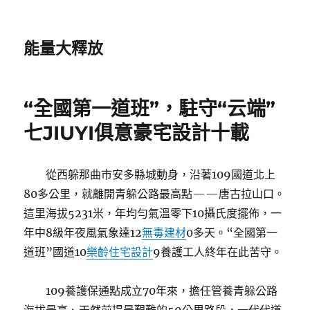
能量大釋放
“全國第一道班”，駐守“云端”
七JIUYI俱意豪宅設計十載
從西躲那曲市安多縣城動身，沿著109國道北上
80多公里，就離開青躲公路最高點——唐古拉山口。
這里海拔5231米，年均勻氣溫零下10攝氏度擺佈，一
年中8級年夜風氣象達12
無毒建材
0多天。“全國第一
道班”國道10
樂齡住宅設計
9養護工人終年在此苦守。
109養護保通點成立70年來，擔任管養青躲公路