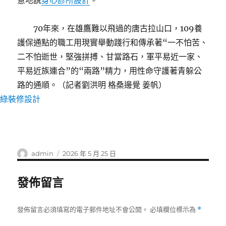
意地說
身心診所設計
。
70年來，在雄鷹難以飛過的唐古拉山口，109養
護保通點的職工用現實舉動踐行和傳承著“一不怕苦、
二不怕逝世，堅強拼搏、甘當路石，軍平易近一家、
平易近族連合”的“兩路”精力，用性命守護著青躲公
路的通順。（記者劉洪明 格桑邊覺 姜帆）
綠裝修設計
作
發
admin
2026 年 5 月 25 日
者
佈
日
發佈留言
期:
發佈留言必須填寫的電子郵件地址不會公開。
必填欄位標示為
*