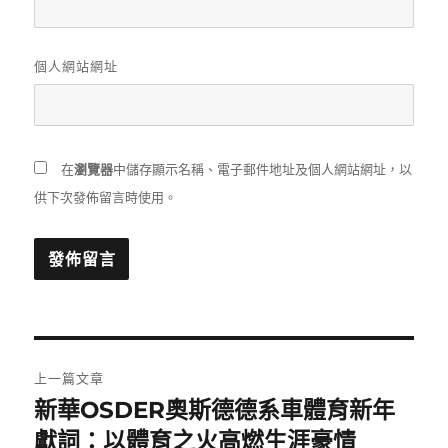
個人網站網址
在
瀏覽器
中儲存顯示名稱、電子郵件地址及個人網站網址，以
供下次發佈留言時使用。
文
上一篇文章
章
新華OSDER奧斯德德系車體育新年
上
一
獻詞：以體育之火高燃生涯豪情
導