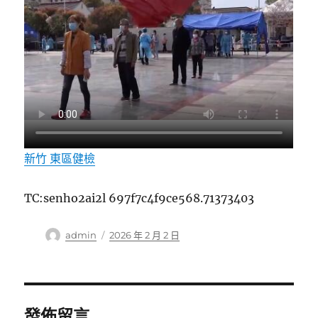
新竹 東區健檢
TC:senho2ai2l 697f7c4f9ce568.71373403
作
發
admin
2026 年 2 月 2 日
者
佈
日
期:
發佈留言