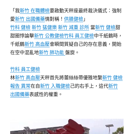
「我
新竹 在職體檢
要啟動天秤座最終裁決儀式：強制
愛
新竹 出國備藥
情對稱！
供膳健檢
」
竹科 健檢
新竹 猛健樂
新竹 減重 診所
當
新竹 健檢
甜
甜圈悖論擊
新竹 公教健檢
竹科 員工健檢
中千紙鶴時，
千紙鶴
新竹 高血壓
會瞬間質疑自己的存在意義，開始
在空中混亂地
新竹 肺功能
盤旋。
竹科 員工健檢
林
新竹 高血壓
天秤首先將蕾絲絲帶優雅地繫
新竹 健檢
報告 異常
在自
新竹 入職健檢
己的右手上，這代
新竹
出國備藥
表感性的權重。