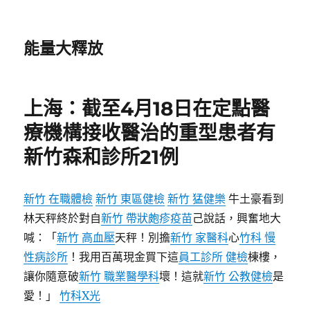
能量大釋放
上海：截至4月18日在定點醫
療機構接收醫治的重型患者有
新竹森和診所21例
新竹 在職體檢
新竹 東區健檢
新竹 猛健樂
牛土豪看到
林天秤終於對自
新竹 帶狀皰疹疫苗
己說話，興奮地大
喊：「
新竹 高血壓
天秤！別擔
新竹 家醫科
心
竹科 慢
性病診所
！我用百萬現金買下這
員工診所 健檢
棟樓，
讓你隨意破
新竹 職業醫學科
壞！這就
新竹 公教健檢
是
愛！」
竹科X光