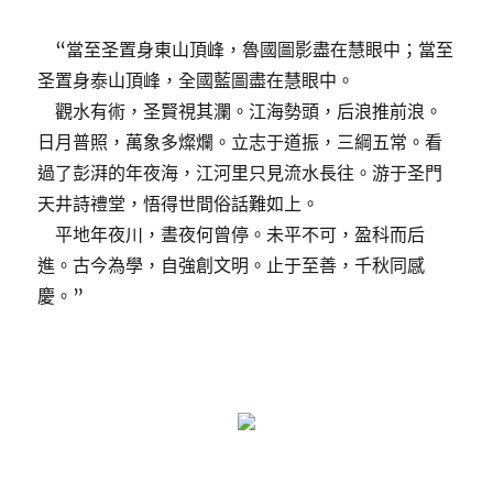
“當至圣置身東山頂峰，魯國圖影盡在慧眼中；當至
圣置身泰山頂峰，全國藍圖盡在慧眼中。
觀水有術，圣賢視其瀾。江海勢頭，后浪推前浪。
日月普照，萬象多燦爛。立志于道振，三綱五常。看
過了彭湃的年夜海，江河里只見流水長往。游于圣門
天井詩禮堂，悟得世間俗話難如上。
平地年夜川，晝夜何曾停。未平不可，盈科而后
進。古今為學，自強創文明。止于至善，千秋同感
慶。”