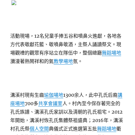
活動現場，12名兒童手捧五谷和噴鼻火進獻，各地各
方代表敬獻花籃、敬噴鼻敬酒，主祭人誦讀祭文。現
場觀禮的觀眾有序站立在隊伍中，整個總廳
舞蹈場地
瀰漫著熱鬧祥和的氣
教學場地
氛。
溝溪村現有生齒
瑜伽場地
1300余人，此中孔氏后裔
講
座場地
700多
共享會議室
人。村內至今保存著完全的
孔氏族譜、溝溪孔氏家訓以及清朝的孔氏祖宅。2012
年開始，溝溪村恢孔氏集體祭祖盛典；2016年，溝溪
村孔氏祭
個人空間
典儀式正式進選第五批
舞蹈場地
衢