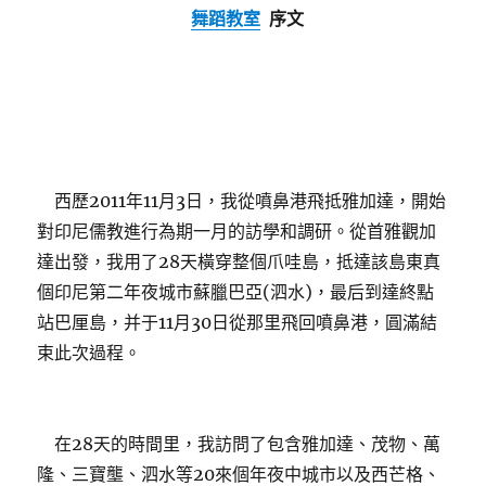
舞蹈教室
序文
升
級
為
橙
色，
沿
海
港
西歷2011年11月3日，我從噴鼻港飛抵雅加達，開始
區
窪
對印尼儒教進行為期一月的訪學和調研。從首雅觀加
地
達出發，我用了28天橫穿整個爪哇島，抵達該島東真
陣
個印尼第二年夜城市蘇臘巴亞(泗水)，最后到達終點
風
最
站巴厘島，并于11月30日從那里飛回噴鼻港，圓滿結
高
束此次過程。
12
級〉
在28天的時間里，我訪問了包含雅加達、茂物、萬
隆、三寶壟、泗水等20來個年夜中城市以及西芒格、