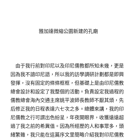
雅加達微縮公園新建的孔廟
由于我行前對印尼以及印尼儒教都所知未幾，更是
因為我不諳印尼語，所以我的訪學調研計劃都是即興
發揮，沒有固定的條條框框，但基礎上是由印尼儒教
總會設計和設定了我整個的活動。負責設定我過程的
儒教總會海內交通主席姚平波師長教師不厭其煩，先
后修正我的日程表達六七次之多。總體來講，我的印
尼儒教之行可謂出色紛呈，年夜開眼界，收獲遠遠超
過了我之前的希冀值。因為所經歷的人和事眾多，頭
緒繁雜，我只能在這篇序文里簡略介紹我對印尼儒教