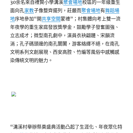
30余名來自禮賢小學溝溪
聚會場地
校區的一年級重生
面向孔
家教
子像整齊擺列，莊嚴而
聚會場地
有
舞蹈場
地
序地參加“開
共享空間
蒙禮”；村集體向考上雙一流
年夜學的重生家庭發放獎學金，鼓勵學子發奮圖強、
立志成才；微型南孔劇中，演員衣袂翩躚、宋韻流
淌；孔子碼頭邊的南孔闤闠，游客絡繹不絕，在南孔
文明系列文創展現、西安高腔、竹編等風俗中感觸感
染傳統文明的魅力。
“溝溪村舉辦祭奠盛典活動凸起了生涯化、年夜眾化特