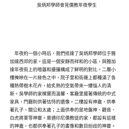
吳炳邦學師會見儒教年夜學生
年夜約一個小時后，我們抵達了吳炳邦學師位于雅
加達西郊的家。這是一個安靜而祥和的小區，與雅加
達年夜街上的喧囂和擾攘構成了鮮明的對比。二層小
樓掩映在一片綠色之中，院子里和街邊上都種滿了各
種熱帶樹木花卉，給炙熱的空氣帶來一縷惱人的清
新。吳學師的家樸實而溫馨，客廳里擺著傳統的中式
家具，門廳則供著怙恃的遺像。二樓設有神龕，供奉
著孔子、關公和太歲；上面供奉的是地盤神、觀音、
白虎將軍等神靈。普通印尼儒教徒的家，都設有這樣
的神龕，也都供奉著孔子的畫像和數目紛歧的神靈。