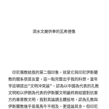
泗水文廟供奉的瓦希德像
印尼儒教給我的第二個印象，就是它與印尼伊斯蘭
教的關系很是友愛，這一點完整出乎我的料想。當年
亨廷頓提出“文明沖突論”，認為以中國為代表的孔教
文明和以伊朗為代表的伊斯蘭文明最終將結盟對抗東
方的基督教文明，我對其論調五體投地，認為孔教與
伊斯蘭教幾乎是風馬牛不相及，更遑論其余。但印尼