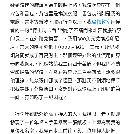
碰到這樣的麻煩。為了輕裝上路，我這次只帶了一個
背包和書包，背包里是換洗衣服，書包裝的則是我的
電腦、書本等雜物。取好行李以后，我
瑜伽教室
用僅
會的一句“特里瑪卡西”回絕了不請而來想替我搬行李
的長工。在外幣兌換窗口，我用300美元兌換成印尼
盾。當天的匯率略低于9000盾兌換一美元， 所以我
頃刻間就成了百萬財主。那個經營外幣的壯漢用計算
器向我顯示，他應該給我二百四十萬盾，但我因不熟
習印尼盾的幣值，左數右數只要二百零四萬。想要跟
他理論，無奈張口卻成了啞巴。那壯漢不耐煩地揮手
把我趕離了外幣窗口，沒想到這么快就上了印尼的第
一課，有如吃了一記悶棍。
行李年夜廳外擠滿了接人的人。我抬眼一看，旋即
發現了一位年輕人手里舉著一張紙板，上邊寫著我的
單位和名字。我徑直走上前往，與那位年輕人握握