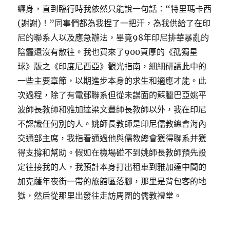
纏身，直到臨行時我依然只能說一句話：“特里瑪卡西
(謝謝)！”同事們都為我捏了一把汗，為我供給了在印
尼的聯系人以及應急辦法，畢竟98年印尼排華暴亂的
陰霾還沒有散往。我也買來了900頁厚的《孤獨星
球》版之《印度尼西亞》觀光指南，細細研讀此中的
一些主要章節，以期進步本身的求生和適應才能。此
次過程，除了有電郵聯系但從未謀面的蘇臘巴亞姚平
波師長教師和雅加達梁文豐師長教師以外，我在印尼
不認識任何別的人。姚師長教師是印尼儒教總會海內
交通部主席，我指看通過他與儒教總會獲得聯系并獲
得支撐和幫助。假如在機場碰不到姚師長教師預先設
定往接我的人，我預計本身打出租車到雅加達中間的
加克薩年夜街一帶的旅館區落腳，那里是背包客的地
獄，然后從那里出發往走訪周圍的儒教禮堂。