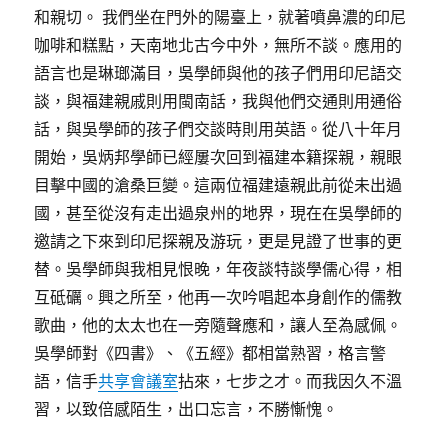
和親切。 我們坐在門外的陽臺上，就著噴鼻濃的印尼
咖啡和糕點，天南地北古今中外，無所不談。應用的
語言也是琳瑯滿目，吳學師與他的孩子們用印尼語交
談，與福建親戚則用閩南話，我與他們交通則用通俗
話，與吳學師的孩子們交談時則用英語。從八十年月
開始，吳炳邦學師已經屢次回到福建本籍探親，親眼
目擊中國的滄桑巨變。這兩位福建遠親此前從未出過
國，甚至從沒有走出過泉州的地界，現在在吳學師的
邀請之下來到印尼探親及游玩，更是見證了世事的更
替。吳學師與我相見恨晚，年夜談特談學儒心得，相
互砥礪。興之所至，他再一次吟唱起本身創作的儒教
歌曲，他的太太也在一旁隨聲應和，讓人至為感佩。
吳學師對《四書》、《五經》都相當熟習，格言警
語，信手
共享會議室
拈來，七步之才。而我因久不溫
習，以致倍感陌生，出口忘言，不勝慚愧。