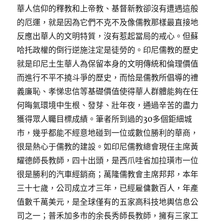
華人信仰的釋教和上帝教、基督新教卻沒有遭遇這般
的厄運，就是因為它們不克不及像儒教那樣最直接地
反應出華人的文明特質，沒有惹起當局的戒心。但蘇
哈托政權的倒行逆施注定是徒勞的。印尼儒教的歷史
就是印尼土生華人為保留本身的文明傳統和倫理價值
而進行不平不撓斗爭的歷史，而恰是儒教所倡導的禮
義廉恥、孝悌忠信等基礎價值使得華人群體能夠在任
何晦氣環境中生根、發芽、壯年夜，通過辛苦的盡力
獲得眾人矚目標成績。筆者所到過的30多個鉅細城
市，幾乎都能不經意地碰到一位或數位勝利的華商，
很是熱心于儒教的建設。如印尼儒教總會現任主席黃
耀德師長教師，四十出頭，是西爪哇省加拉璜市一位
很是勝利的汽車經銷商；萬隆儒教會主席邦邦，本年
三十七歲，公司成立才三年，已經雇傭數百人，年產
值數千萬美元，是全球僅有的五家高科技地輿信息公
司之一；普禾加多市的余長秀師長教師，擁有三家工