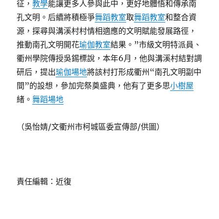
征，
教學
能讓更多人參與此中，更好地體悟和傳承南
孔文明。后續將積極爭
舞蹈教室
取
舞蹈教室
和整合資
源，探尋與溝溪村村情相適應的文明賦能發展路徑，
推動南孔文明開花
瑜伽教室
結果。”市級文明特派員、
衢州學院傳授吳錫標說，本年6月，他與溝溪村結對調
研后，提出
瑜伽場地
將該村打形成衢州“南孔文明副中
間”的設想，參加完祭奠盛典，他有了更多思
小樹屋
緒。
舞蹈場地
（吳怡婧/文衢州市柯城區委宣傳部/供圖）
責任編輯：近復