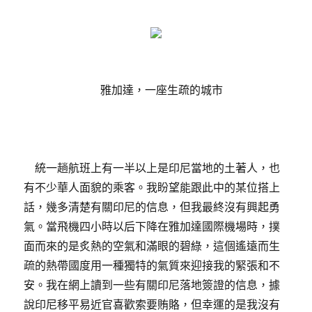
雅加達，一座生疏的城市
統一趟航班上有一半以上是印尼當地的土著人，也
有不少華人面貌的乘客。我盼望能跟此中的某位搭上
話，幾多清楚有關印尼的信息，但我最終沒有興起勇
氣。當飛機四小時以后下降在雅加達國際機場時，撲
面而來的是炙熱的空氣和滿眼的碧綠，這個遙遠而生
疏的熱帶國度用一種獨特的氣質來迎接我的緊張和不
安。我在網上讀到一些有關印尼落地簽證的信息，據
說印尼移平易近官喜歡索要賄賂，但幸運的是我沒有