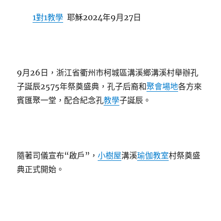
1對1教學
耶穌2024年9月27日
9月26日，浙江省衢州市柯城區溝溪鄉溝溪村舉辦孔
子誕辰2575年祭奠盛典，孔子后裔和
聚會場地
各方來
賓匯聚一堂，配合紀念孔
教學
子誕辰。
隨著司儀宣布“啟戶”，
小樹屋
溝溪
瑜伽教室
村祭奠盛
典正式開始。