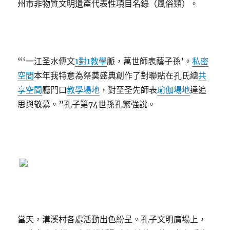
州市非物質文明遺產代表性項目名錄（風俗類）。
“‘一江圣水傳文
1對1教學
脈，萬世師表蔭子孫’。
私密
空間
本年我特意為祭奠盛典創作了對聯貼在孔氏總
共
享空間
廳門口
教學場地
，對至圣先師表
瑜伽場地
達追
思與敬慕。”孔子第74世孫孔繁強說。
當天，溝溪村各處活動出色紛呈。孔子文明廣場上，