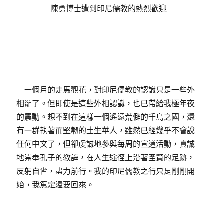
陳勇博士遭到印尼儒教的熱烈歡迎
一個月的走馬觀花，對印尼儒教的認識只是一些外
相罷了。但即使是這些外相認識，也已帶給我極年夜
的震動。想不到在這樣一個遙遠荒僻的千島之國，還
有一群執著而堅韌的土生華人，雖然已經幾乎不會說
任何中文了，但卻虔誠地參與每周的宣道活動，真誠
地崇奉孔子的教誨，在人生途徑上沿著圣賢的足跡，
反躬自省，盡力前行。我的印尼儒教之行只是剛剛開
始，我篤定還要回來。