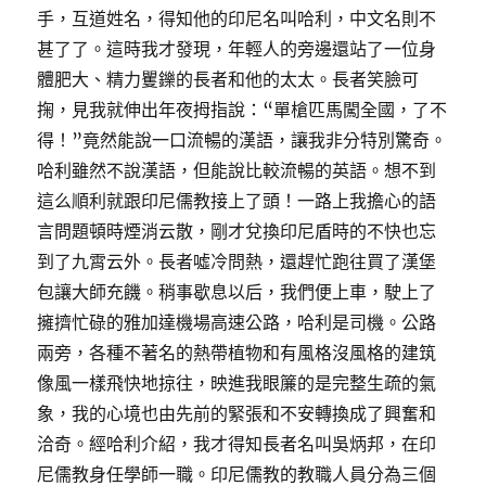
手，互道姓名，得知他的印尼名叫哈利，中文名則不
甚了了。這時我才發現，年輕人的旁邊還站了一位身
體肥大、精力矍鑠的長者和他的太太。長者笑臉可
掬，見我就伸出年夜拇指說：“單槍匹馬闖全國，了不
得！”竟然能說一口流暢的漢語，讓我非分特別驚奇。
哈利雖然不說漢語，但能說比較流暢的英語。想不到
這么順利就跟印尼儒教接上了頭！一路上我擔心的語
言問題頓時煙消云散，剛才兌換印尼盾時的不快也忘
到了九霄云外。長者噓冷問熱，還趕忙跑往買了漢堡
包讓大師充饑。稍事歇息以后，我們便上車，駛上了
擁擠忙碌的雅加達機場高速公路，哈利是司機。公路
兩旁，各種不著名的熱帶植物和有風格沒風格的建筑
像風一樣飛快地掠往，映進我眼簾的是完整生疏的氣
象，我的心境也由先前的緊張和不安轉換成了興奮和
洽奇。經哈利介紹，我才得知長者名叫吳炳邦，在印
尼儒教身任學師一職。印尼儒教的教職人員分為三個