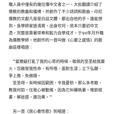
職人員中僅有的幾位懂中文者之一，大批翻譯介紹了
儒教的教義和儀禮，并創作了不少詩詞和歌曲。印尼
儒教的文獻凡是是白話文體，都出自他的手。誰能想
到，吳學師家道清貧，出身坎坷，底本只要初中文
憑，完整是靠著崇奉和毅力自學成才，于90年月升職
為儒教學師。他創作的一首叫做《心靈之感悟》的歌
曲這樣唱道：
“當猶疑打亂了我的心思的時候，敬佩的至圣給我靈
火。您啟發我性命，有所悟，面對生涯；立下弘願，
爭上進，免做錯。
至圣呀，有時候因窮困，令我憂愁。那么多考驗，
教我何如。任我心被動搖，因為它糾纏執著。唯欽經
書，解迷惑，建功果。”
另一首《居心養性歌》則唱道：