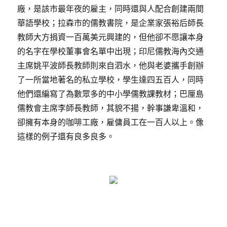
廠，是該市最年夜的雇主，同時還與人配合創建兩間
華語學校；拉森市的儒教書院，是企業家張裕后師長
教師大方捐資一百萬美元興建的，但他卻不愿讓本身
的名字在學校董事會名單中出現；印尼儒教海內交通
主席姚平波師長教師則來自泗水，他與老婆攜手創辦
了一所當地著名的私立學校，學生達四五百人，同時
他們還編寫了為數眾多的中小學儒教課教材；巴厘島
儒教會主席李師長教師，其貌不揚，幹事謙卑溫和，
卻擁有本身的咖啡工廠，雇傭員工在一百人以上。像
這樣的例子還有良多良多。