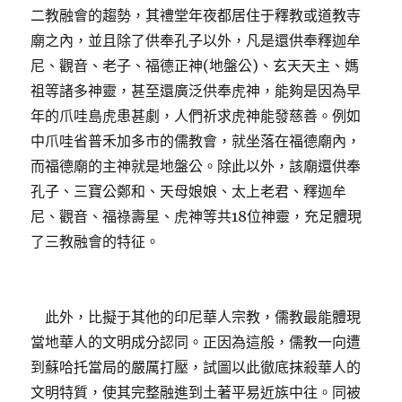
二教融會的趨勢，其禮堂年夜都居住于釋教或道教寺
廟之內，並且除了供奉孔子以外，凡是還供奉釋迦牟
尼、觀音、老子、福德正神(地盤公)、玄天天主、媽
祖等諸多神靈，甚至還廣泛供奉虎神，能夠是因為早
年的爪哇島虎患甚劇，人們祈求虎神能發慈善。例如
中爪哇省普禾加多市的儒教會，就坐落在福德廟內，
而福德廟的主神就是地盤公。除此以外，該廟還供奉
孔子、三寶公鄭和、天母娘娘、太上老君、釋迦牟
尼、觀音、福祿壽星、虎神等共18位神靈，充足體現
了三教融會的特征。
此外，比擬于其他的印尼華人宗教，儒教最能體現
當地華人的文明成分認同。正因為這般，儒教一向遭
到蘇哈托當局的嚴厲打壓，試圖以此徹底抹殺華人的
文明特質，使其完整融進到土著平易近族中往。同被