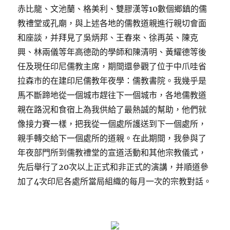
赤比龍、文池蘭、格美利、雙膠漢等10數個鄉鎮的儒
教禮堂或孔廟，與上述各地的儒教道親進行親切會面
和座談，并拜見了吳炳邦、王春來、徐再英、陳克
興、林兩儀等年高德劭的學師和陳清明、黃耀德等後
任及現任印尼儒教主席，期間還參觀了位于中爪哇省
拉森市的在建印尼儒教年夜學：儒教書院。我幾乎是
馬不斷蹄地從一個城市趕往下一個城市，各地儒教道
親在路況和食宿上為我供給了最熱誠的幫助，他們就
像接力賽一樣，把我從一個處所護送到下一個處所，
親手轉交給下一個處所的道親。在此期間，我參與了
年夜部門所到儒教禮堂的宣道活動和其他宗教儀式，
先后舉行了20次以上正式和非正式的演講，并順道參
加了4次印尼各處所當局組織的每月一次的宗教對話。