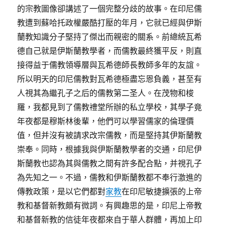
的宗教圖像卻講述了一個完整分歧的故事。在印尼儒
教遭到蘇哈托政權嚴酷打壓的年月，它就已經與伊斯
蘭教知識分子堅持了傑出而親密的關系。前總統瓦希
德自己就是伊斯蘭教學者，而儒教最終獲平反，則直
接得益于儒教領導層與瓦希德師長教師多年的友誼。
所以明天的印尼儒教對瓦希德極盡忘恩負義，甚至有
人視其為繼孔子之后的儒教第二圣人。在茂物和梭
羅，我都見到了儒教禮堂所辦的私立學校，其學子竟
年夜都是穆斯林後輩，他們可以學習儒家的倫理價
值，但并沒有被請求改宗儒教，而是堅持其伊斯蘭教
崇奉。同時，根據我與伊斯蘭教學者的交通，印尼伊
斯蘭教也認為其與儒教之間有許多配合點，并視孔子
為先知之一。不過，儒教和伊斯蘭教都不奉行激進的
傳教政策，是以它們都對
家教
在印尼敏捷擴張的上帝
教和基督新教頗有微詞。有興趣思的是，印尼上帝教
和基督新教的信徒年夜都來自于華人群體，再加上印