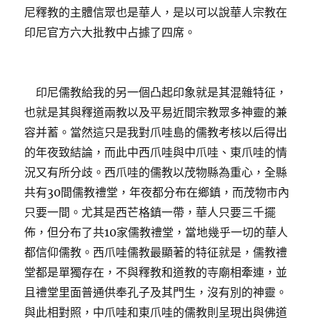
尼釋教的主體信眾也是華人，是以可以說華人宗教在
印尼官方六大批教中占據了四席。
印尼儒教給我的另一個凸起印象就是其混雜特征，
也就是其與釋道兩教以及平易近間宗教眾多神靈的兼
容并蓄。當然這只是我對爪哇島的儒教考核以后得出
的年夜致結論，而此中西爪哇與中爪哇、東爪哇的情
況又有所分歧。西爪哇的儒教以茂物縣為重心，全縣
共有30間儒教禮堂，年夜都分布在鄉鎮，而茂物市內
只要一間。尤其是西芒格鎮一帶，華人只要三千擺
佈，但分布了共10家儒教禮堂，當地幾乎一切的華人
都信仰儒教。西爪哇儒教最顯著的特征就是，儒教禮
堂都是單獨存在，不與釋教和道教的寺廟相牽連，並
且禮堂里面普通供奉孔子及其門生，沒有別的神靈。
與此相對照，中爪哇和東爪哇的儒教則呈現出與佛道