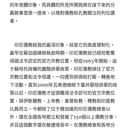
的年夜體印象，而具體的所見所聞我將在接下來的分
篇敘事里逐一道來，以飧對儒教和孔教關注的列位讀
者。
印尼儒教給我的最深印象，就是它的高度建制化。
最早在蘇加諾總統執政時期，印尼儒教就已經短暫獲
得過法令認定的官方宗教位置。但從1965年開始，由
于蘇哈托政權的嚴酷排華政策，印尼儒教掉往了官方
宗教位置和法令保護，一向遭到排擠和打壓，轉進地
下活動。直到2000年瓦希德總統下臺并廢除排華的政
策以后，印尼儒教才從頭獲得法令認可的官方宗教位
置，與伊斯蘭教、上帝教、基督新教、釋教和印度教
比肩而立。今朝除了位于雅加達的印尼儒教總會以
外，還在全國各地樹立和發展了150個以上儒教分會，
并且這個數字還在敏捷增長中。在儒教總會和各地分