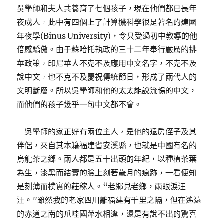
吳學師和夫人共養育了七個孩子，現在他們都已長年
夜成人，此中有四個上了計算機科學很是著名的建國
年夜學(Binus University)，令只受過初中教導的他
倍感驕傲。由于蘇哈托執政的三十二年奉行嚴厲的排
華政策，印尼華人不克不及應用中文名字，不克不及
說中文，也不克不及慶祝傳統節日，形成了兩代人的
文明斷層。所以吳學師和他的太太能說流暢的中文，
而他們的孩子幾乎一句中文都不會。
吳學師的家正好有兩位主人，是他的遠房侄子及其
伴侶，來自其本籍福建省安溪縣，也就是中國有名的
烏龍茶之鄉。兩人都是五十出頭的年紀，以種植茶葉
為生，漆黑而結實的臉上刻著歲月的痕跡，一看便知
是刻薄而樸實的莊稼人。“老鄉見老鄉，兩眼淚汪
汪。”雖然我的老家四川離福建有千里之隔，但在遙遠
的赤道之南的爪哇國萍水相逢，還是有說不出的驚喜