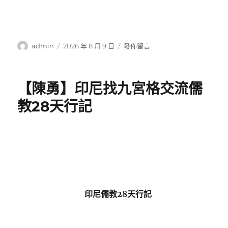
作
發
在
admin
2026 年 8 月 9 日
發佈留言
者
佈
〈廣
日
州
期:
南
【陳勇】印尼找九宮格交流儒
沙
臺
教28天行記
風
預
JIUYI
俱
意
空
間
設
印尼儒教28天行記
計
警
信
號